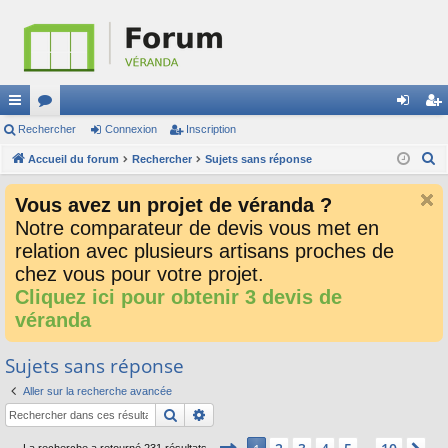
ac
Rechercher
or
Connexion
Inscription
on
ns
R
co
Accueil du forum
u
Rechercher
Sujets sans réponse
ne
cri
e
ur
m
xi
pti
Vous avez un projet de véranda ?
c
ci
s
on
on
Notre comparateur de devis vous met en
h
relation avec plusieurs artisans proches de
e
s
r
chez vous pour votre projet.
c
Cliquez ici pour obtenir 3 devis de
h
véranda
e
r
Sujets sans réponse
Aller sur la recherche avancée
Rechercher
Recherche avancée
Page
1
sur
10