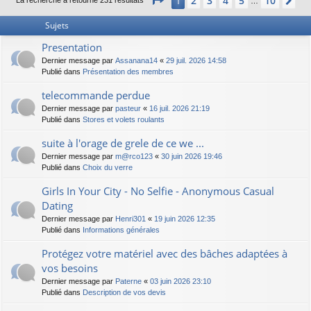
2
3
4
5
10
1
Su
La recherche a retourné 231 résultats
…
Sujets
Presentation
Dernier message par
Assanana14
«
29 juil. 2026 14:58
Publié dans
Présentation des membres
telecommande perdue
Dernier message par
pasteur
«
16 juil. 2026 21:19
Publié dans
Stores et volets roulants
suite à l'orage de grele de ce we ...
Dernier message par
m@rco123
«
30 juin 2026 19:46
Publié dans
Choix du verre
Girls In Your City - No Selfie - Anonymous Casual
Dating
Dernier message par
Henri301
«
19 juin 2026 12:35
Publié dans
Informations générales
Protégez votre matériel avec des bâches adaptées à
vos besoins
Dernier message par
Paterne
«
03 juin 2026 23:10
Publié dans
Description de vos devis