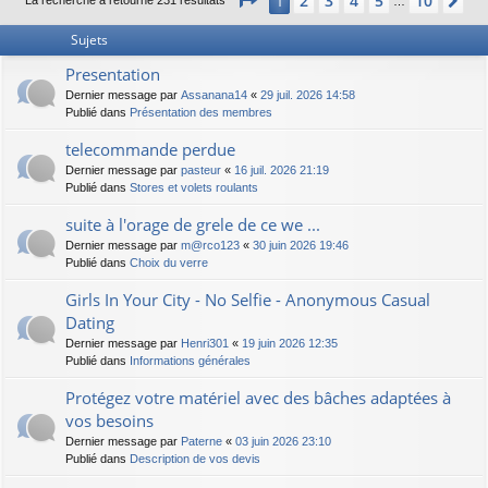
2
3
4
5
10
1
Su
La recherche a retourné 231 résultats
…
Sujets
Presentation
Dernier message par
Assanana14
«
29 juil. 2026 14:58
Publié dans
Présentation des membres
telecommande perdue
Dernier message par
pasteur
«
16 juil. 2026 21:19
Publié dans
Stores et volets roulants
suite à l'orage de grele de ce we ...
Dernier message par
m@rco123
«
30 juin 2026 19:46
Publié dans
Choix du verre
Girls In Your City - No Selfie - Anonymous Casual
Dating
Dernier message par
Henri301
«
19 juin 2026 12:35
Publié dans
Informations générales
Protégez votre matériel avec des bâches adaptées à
vos besoins
Dernier message par
Paterne
«
03 juin 2026 23:10
Publié dans
Description de vos devis