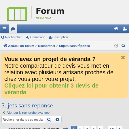
ac
Rechercher
or
Connexion
Inscription
on
ns
R
co
Accueil du forum
u
Rechercher
Sujets sans réponse
ne
cri
e
ur
m
xi
pti
Vous avez un projet de véranda ?
c
ci
s
on
on
Notre comparateur de devis vous met en
h
relation avec plusieurs artisans proches de
e
s
r
chez vous pour votre projet.
c
Cliquez ici pour obtenir 3 devis de
h
véranda
e
r
Sujets sans réponse
Aller sur la recherche avancée
Rechercher
Recherche avancée
Page
1
sur
10