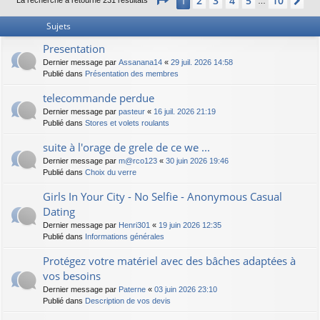
2
3
4
5
10
1
Su
La recherche a retourné 231 résultats
…
Sujets
Presentation
Dernier message par
Assanana14
«
29 juil. 2026 14:58
Publié dans
Présentation des membres
telecommande perdue
Dernier message par
pasteur
«
16 juil. 2026 21:19
Publié dans
Stores et volets roulants
suite à l'orage de grele de ce we ...
Dernier message par
m@rco123
«
30 juin 2026 19:46
Publié dans
Choix du verre
Girls In Your City - No Selfie - Anonymous Casual
Dating
Dernier message par
Henri301
«
19 juin 2026 12:35
Publié dans
Informations générales
Protégez votre matériel avec des bâches adaptées à
vos besoins
Dernier message par
Paterne
«
03 juin 2026 23:10
Publié dans
Description de vos devis