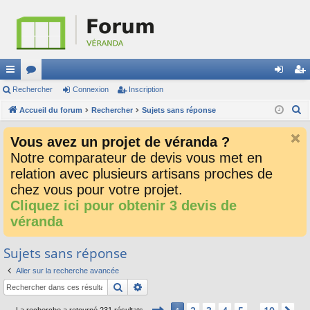
ac
Rechercher
or
Connexion
Inscription
on
ns
R
co
Accueil du forum
u
Rechercher
Sujets sans réponse
ne
cri
e
ur
m
xi
pti
Vous avez un projet de véranda ?
c
ci
s
on
on
Notre comparateur de devis vous met en
h
relation avec plusieurs artisans proches de
e
s
r
chez vous pour votre projet.
c
Cliquez ici pour obtenir 3 devis de
h
véranda
e
r
Sujets sans réponse
Aller sur la recherche avancée
Rechercher
Recherche avancée
Page
1
sur
10