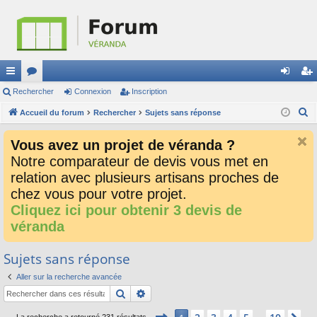
ac
Rechercher
or
Connexion
Inscription
on
ns
R
co
Accueil du forum
u
Rechercher
Sujets sans réponse
ne
cri
e
ur
m
xi
pti
Vous avez un projet de véranda ?
c
ci
s
on
on
Notre comparateur de devis vous met en
h
relation avec plusieurs artisans proches de
e
s
r
chez vous pour votre projet.
c
Cliquez ici pour obtenir 3 devis de
h
véranda
e
r
Sujets sans réponse
Aller sur la recherche avancée
Rechercher
Recherche avancée
Page
1
sur
10