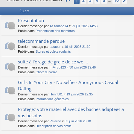
2
3
4
5
10
1
Su
La recherche a retourné 231 résultats
…
Sujets
Presentation
Dernier message par
Assanana14
«
29 juil. 2026 14:58
Publié dans
Présentation des membres
telecommande perdue
Dernier message par
pasteur
«
16 juil. 2026 21:19
Publié dans
Stores et volets roulants
suite à l'orage de grele de ce we ...
Dernier message par
m@rco123
«
30 juin 2026 19:46
Publié dans
Choix du verre
Girls In Your City - No Selfie - Anonymous Casual
Dating
Dernier message par
Henri301
«
19 juin 2026 12:35
Publié dans
Informations générales
Protégez votre matériel avec des bâches adaptées à
vos besoins
Dernier message par
Paterne
«
03 juin 2026 23:10
Publié dans
Description de vos devis