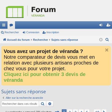
ac
Rechercher
or
Connexion
Inscription
on
ns
R
co
Accueil du forum
u
Rechercher
Sujets sans réponse
ne
cri
e
ur
m
xi
pti
Vous avez un projet de véranda ?
c
ci
s
on
on
Notre comparateur de devis vous met en
h
relation avec plusieurs artisans proches de
e
s
r
chez vous pour votre projet.
c
Cliquez ici pour obtenir 3 devis de
h
véranda
e
r
Sujets sans réponse
Aller sur la recherche avancée
Rechercher
Recherche avancée
Page
1
sur
10