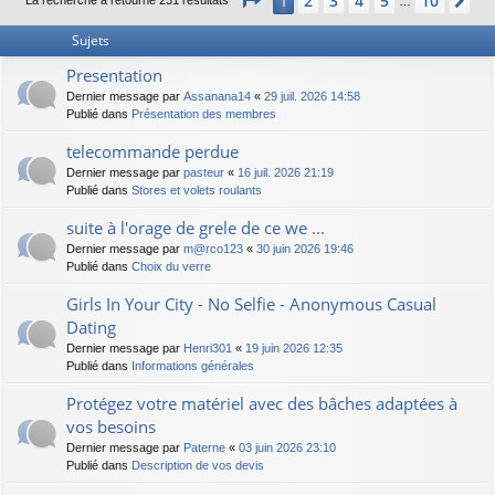
2
3
4
5
10
1
Su
La recherche a retourné 231 résultats
…
Sujets
Presentation
Dernier message par
Assanana14
«
29 juil. 2026 14:58
Publié dans
Présentation des membres
telecommande perdue
Dernier message par
pasteur
«
16 juil. 2026 21:19
Publié dans
Stores et volets roulants
suite à l'orage de grele de ce we ...
Dernier message par
m@rco123
«
30 juin 2026 19:46
Publié dans
Choix du verre
Girls In Your City - No Selfie - Anonymous Casual
Dating
Dernier message par
Henri301
«
19 juin 2026 12:35
Publié dans
Informations générales
Protégez votre matériel avec des bâches adaptées à
vos besoins
Dernier message par
Paterne
«
03 juin 2026 23:10
Publié dans
Description de vos devis