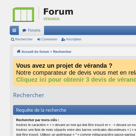
Forums
ac
Rechercher
Connexion
Inscription
co
Accueil du forum
Rechercher
ur
Vous avez un projet de véranda ?
ci
Notre comparateur de devis vous met en rela
s
Cliquez ici pour obtenir 3 devis de véran
Rechercher
Requête de la recherche
Rechercher par mots-clés :
Insérez le caractère « + » devant un mot qui doit être trouvé et « - » devant un mot
Insérez une liste de mots séparés entre des barres verticales discontinues « | » 
doit être trouvé. Utilisez un astérisque « * » comme métacaractère passe-partout