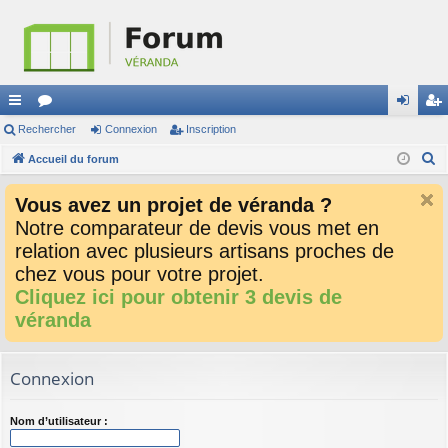
ac
Rechercher
or
Connexion
Inscription
on
ns
R
co
Accueil du forum
u
ne
cri
e
ur
m
xi
pti
Vous avez un projet de véranda ?
c
ci
s
on
on
Notre comparateur de devis vous met en
h
relation avec plusieurs artisans proches de
e
s
r
chez vous pour votre projet.
c
Cliquez ici pour obtenir 3 devis de
h
véranda
e
r
Connexion
Nom d’utilisateur :