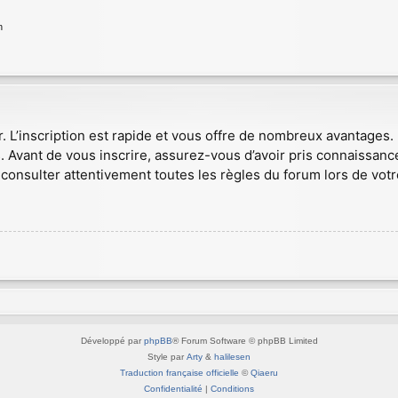
n
r. L’inscription est rapide et vous offre de nombreux avantages
. Avant de vous inscrire, assurez-vous d’avoir pris connaissance
consulter attentivement toutes les règles du forum lors de votr
Développé par
phpBB
® Forum Software © phpBB Limited
Style par
Arty
&
halilesen
Traduction française officielle
©
Qiaeru
Confidentialité
|
Conditions