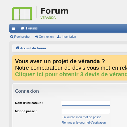
Forums
ac
Rechercher
Connexion
Inscription
co
Accueil du forum
ur
Vous avez un projet de véranda ?
ci
Notre comparateur de devis vous met en rela
s
Cliquez ici pour obtenir 3 devis de véran
Connexion
Nom d’utilisateur :
Mot de passe :
J’ai oublié mon mot de passe
Renvoyer le courriel d’activation