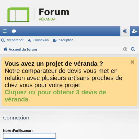
ac
Rechercher
or
Connexion
Inscription
on
ns
R
co
Accueil du forum
u
ne
cri
e
ur
m
xi
pti
Vous avez un projet de véranda ?
c
ci
s
on
on
Notre comparateur de devis vous met en
h
relation avec plusieurs artisans proches de
e
s
r
chez vous pour votre projet.
c
Cliquez ici pour obtenir 3 devis de
h
véranda
e
r
Connexion
Nom d’utilisateur :