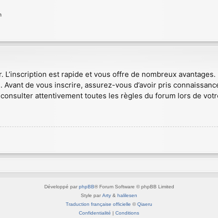
n
r. L’inscription est rapide et vous offre de nombreux avantages
. Avant de vous inscrire, assurez-vous d’avoir pris connaissance
consulter attentivement toutes les règles du forum lors de votr
Développé par
phpBB
® Forum Software © phpBB Limited
Style par
Arty
&
halilesen
Traduction française officielle
©
Qiaeru
Confidentialité
|
Conditions