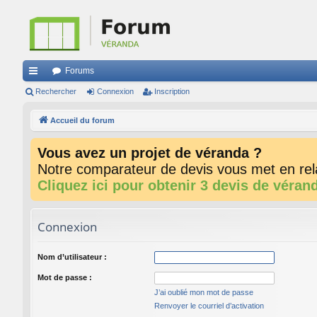
Forums
ac
Rechercher
Connexion
Inscription
co
Accueil du forum
ur
Vous avez un projet de véranda ?
ci
Notre comparateur de devis vous met en rela
s
Cliquez ici pour obtenir 3 devis de véran
Connexion
Nom d’utilisateur :
Mot de passe :
J’ai oublié mon mot de passe
Renvoyer le courriel d’activation