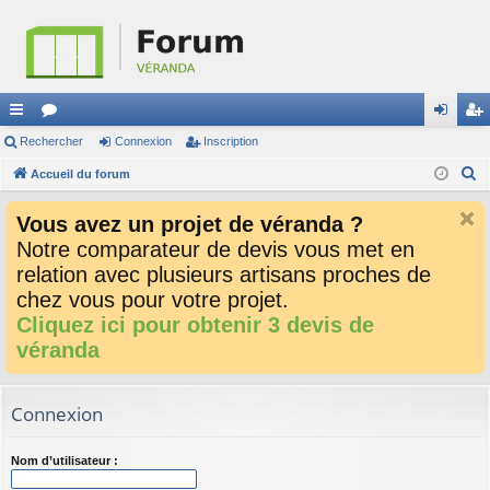
ac
Rechercher
or
Connexion
Inscription
on
ns
R
co
Accueil du forum
u
ne
cri
e
ur
m
xi
pti
Vous avez un projet de véranda ?
c
ci
s
on
on
Notre comparateur de devis vous met en
h
relation avec plusieurs artisans proches de
e
s
r
chez vous pour votre projet.
c
Cliquez ici pour obtenir 3 devis de
h
véranda
e
r
Connexion
Nom d’utilisateur :