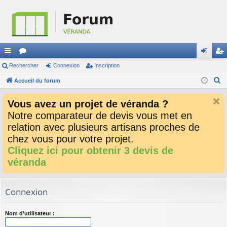
ac
Rechercher
or
Connexion
Inscription
on
ns
R
co
Accueil du forum
u
ne
cri
e
ur
m
xi
pti
Vous avez un projet de véranda ?
c
ci
s
on
on
Notre comparateur de devis vous met en
h
relation avec plusieurs artisans proches de
e
s
r
chez vous pour votre projet.
c
Cliquez ici pour obtenir 3 devis de
h
véranda
e
r
Connexion
Nom d’utilisateur :