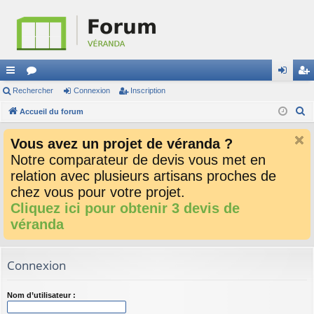
ac
Rechercher
or
Connexion
Inscription
on
ns
R
co
Accueil du forum
u
ne
cri
e
ur
m
xi
pti
Vous avez un projet de véranda ?
c
ci
s
on
on
Notre comparateur de devis vous met en
h
relation avec plusieurs artisans proches de
e
s
r
chez vous pour votre projet.
c
Cliquez ici pour obtenir 3 devis de
h
véranda
e
r
Connexion
Nom d’utilisateur :