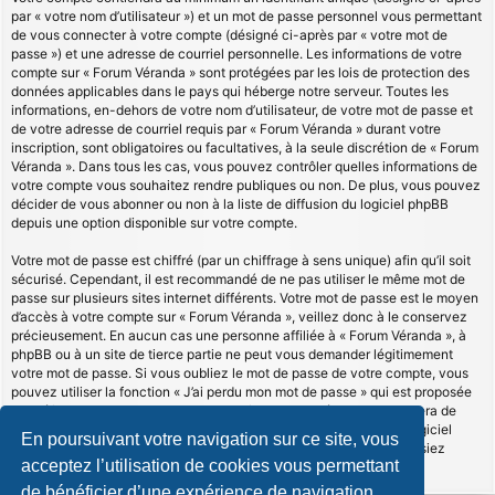
par « votre nom d’utilisateur ») et un mot de passe personnel vous permettant
de vous connecter à votre compte (désigné ci-après par « votre mot de
passe ») et une adresse de courriel personnelle. Les informations de votre
compte sur « Forum Véranda » sont protégées par les lois de protection des
données applicables dans le pays qui héberge notre serveur. Toutes les
informations, en-dehors de votre nom d’utilisateur, de votre mot de passe et
de votre adresse de courriel requis par « Forum Véranda » durant votre
inscription, sont obligatoires ou facultatives, à la seule discrétion de « Forum
Véranda ». Dans tous les cas, vous pouvez contrôler quelles informations de
votre compte vous souhaitez rendre publiques ou non. De plus, vous pouvez
décider de vous abonner ou non à la liste de diffusion du logiciel phpBB
depuis une option disponible sur votre compte.
Votre mot de passe est chiffré (par un chiffrage à sens unique) afin qu’il soit
sécurisé. Cependant, il est recommandé de ne pas utiliser le même mot de
passe sur plusieurs sites internet différents. Votre mot de passe est le moyen
d’accès à votre compte sur « Forum Véranda », veillez donc à le conservez
précieusement. En aucun cas une personne affiliée à « Forum Véranda », à
phpBB ou à un site de tierce partie ne peut vous demander légitimement
votre mot de passe. Si vous oubliez le mot de passe de votre compte, vous
pouvez utiliser la fonction « J’ai perdu mon mot de passe » qui est proposée
par défaut sur le logiciel phpBB. Cette fonctionnalité vous demandera de
spécifier votre nom d’utilisateur et votre adresse de courriel et le logiciel
En poursuivant votre navigation sur ce site, vous
phpBB générera alors un nouveau mot de passe afin que vous puissiez
acceptez l’utilisation de cookies vous permettant
reprendre le contrôle de votre compte.
de bénéficier d’une expérience de navigation