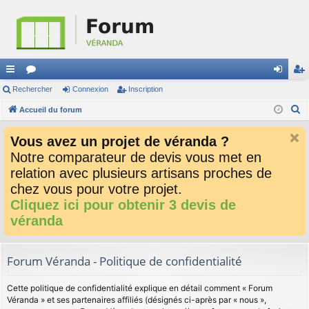
ac
Rechercher
or
Connexion
Inscription
on
ns
R
co
Accueil du forum
u
ne
cri
e
ur
m
xi
pti
Vous avez un projet de véranda ?
c
ci
s
on
on
Notre comparateur de devis vous met en
h
relation avec plusieurs artisans proches de
e
s
r
chez vous pour votre projet.
c
Cliquez ici pour obtenir 3 devis de
h
véranda
e
r
Forum Véranda - Politique de confidentialité
Cette politique de confidentialité explique en détail comment « Forum
Véranda » et ses partenaires affiliés (désignés ci-après par « nous »,