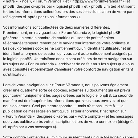
« notre », « nos », « Forum Véranda » et « https://www.forumveranda.fr ») et
phpBB (désigné ci-après par « logiciel phpBB » et « phpBB Limited ») utilisent
toutes les informations collectées lors des sessions d’utilisation de votre part
(désignées ci-après par « vos informations »).
Vos informations sont collectées de deux manières différentes.
Premièrement, en naviguant sur « Forum Véranda », le logiciel phpBB
génèrera un certain nombre de cookies qui sont de petits fichiers
téléchargés temporairement par le navigateur internet de votre ordinateur.
Les deux premiers cookies ne contiennent qu’un identifiant utilisateur et un
identifiant anonyme de session qui vous sont automatiquement assignés par
le logiciel phpBB. Un troisième cookie sera créé lors de votre navigation sur
les sujets de « Forum Véranda », archivant de ce fait tous les sujets que vous
avez consultés et permettant d’améliorer votre confort de navigation en tant
qu’utilisateur.
Lors de votre navigation sur « Forum Véranda », nous pouvons également
créer une quatrième sorte de cookies, externes au document qui est prévu
pour couvrir uniquement les pages créées par le logiciel phpBB. La seconde
manière est de récupérer les informations que vous nous envoyez et que
nous collectons. Ceci peut correspondre — mais n’est pas limité à — la
publication de messages en tant qu’utilisateur anonyme, l’inscription sur
« Forum Véranda » (désignée ci-après par « votre compte ») et les messages
que vous publiez après votre inscription et lors de votre connexion (désignés
ci-après par « vos messages »).
Votre compte contiendra au minimum un identifiant unique (désigné ci-après