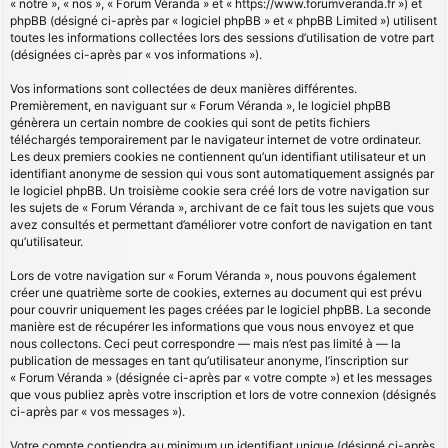
« notre », « nos », « Forum Véranda » et « https://www.forumveranda.fr ») et
phpBB (désigné ci-après par « logiciel phpBB » et « phpBB Limited ») utilisent
toutes les informations collectées lors des sessions d’utilisation de votre part
(désignées ci-après par « vos informations »).
Vos informations sont collectées de deux manières différentes.
Premièrement, en naviguant sur « Forum Véranda », le logiciel phpBB
génèrera un certain nombre de cookies qui sont de petits fichiers
téléchargés temporairement par le navigateur internet de votre ordinateur.
Les deux premiers cookies ne contiennent qu’un identifiant utilisateur et un
identifiant anonyme de session qui vous sont automatiquement assignés par
le logiciel phpBB. Un troisième cookie sera créé lors de votre navigation sur
les sujets de « Forum Véranda », archivant de ce fait tous les sujets que vous
avez consultés et permettant d’améliorer votre confort de navigation en tant
qu’utilisateur.
Lors de votre navigation sur « Forum Véranda », nous pouvons également
créer une quatrième sorte de cookies, externes au document qui est prévu
pour couvrir uniquement les pages créées par le logiciel phpBB. La seconde
manière est de récupérer les informations que vous nous envoyez et que
nous collectons. Ceci peut correspondre — mais n’est pas limité à — la
publication de messages en tant qu’utilisateur anonyme, l’inscription sur
« Forum Véranda » (désignée ci-après par « votre compte ») et les messages
que vous publiez après votre inscription et lors de votre connexion (désignés
ci-après par « vos messages »).
Votre compte contiendra au minimum un identifiant unique (désigné ci-après