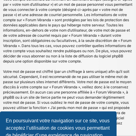
par « votre nom d’utilisateur ») et un mot de passe personnel vous permettant
de vous connecter à votre compte (désigné ci-après par « votre mot de
passe ») et une adresse de courriel personnelle. Les informations de votre
compte sur « Forum Véranda » sont protégées par les lois de protection des
données applicables dans le pays qui héberge notre serveur. Toutes les
informations, en-dehors de votre nom d’utilisateur, de votre mot de passe et
de votre adresse de courriel requis par « Forum Véranda » durant votre
inscription, sont obligatoires ou facultatives, à la seule discrétion de « Forum
Véranda ». Dans tous les cas, vous pouvez contrôler quelles informations de
votre compte vous souhaitez rendre publiques ou non. De plus, vous pouvez
décider de vous abonner ou non à la liste de diffusion du logiciel phpBB
depuis une option disponible sur votre compte.
Votre mot de passe est chiffré (par un chiffrage à sens unique) afin qu’il soit
sécurisé. Cependant, il est recommandé de ne pas utiliser le même mot de
passe sur plusieurs sites internet différents. Votre mot de passe est le moyen
d’accès à votre compte sur « Forum Véranda », veillez donc à le conservez
précieusement. En aucun cas une personne affiliée à « Forum Véranda », à
phpBB ou à un site de tierce partie ne peut vous demander légitimement
votre mot de passe. Si vous oubliez le mot de passe de votre compte, vous
pouvez utiliser la fonction « J’ai perdu mon mot de passe » qui est proposée
par défaut sur le logiciel phpBB. Cette fonctionnalité vous demandera de
spécifier votre nom d’utilisateur et votre adresse de courriel et le logiciel
En poursuivant votre navigation sur ce site, vous
phpBB générera alors un nouveau mot de passe afin que vous puissiez
acceptez l’utilisation de cookies vous permettant
reprendre le contrôle de votre compte.
de bénéficier d’une expérience de navigation