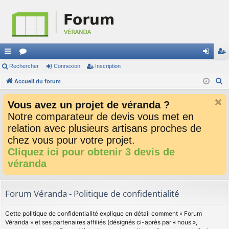
ac
Rechercher
or
Connexion
Inscription
on
ns
R
co
Accueil du forum
u
ne
cri
e
ur
m
xi
pti
Vous avez un projet de véranda ?
c
ci
s
on
on
Notre comparateur de devis vous met en
h
relation avec plusieurs artisans proches de
e
s
r
chez vous pour votre projet.
c
Cliquez ici pour obtenir 3 devis de
h
véranda
e
r
Forum Véranda - Politique de confidentialité
Cette politique de confidentialité explique en détail comment « Forum
Véranda » et ses partenaires affiliés (désignés ci-après par « nous »,