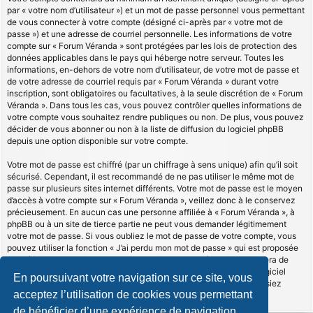
par « votre nom d’utilisateur ») et un mot de passe personnel vous permettant
de vous connecter à votre compte (désigné ci-après par « votre mot de
passe ») et une adresse de courriel personnelle. Les informations de votre
compte sur « Forum Véranda » sont protégées par les lois de protection des
données applicables dans le pays qui héberge notre serveur. Toutes les
informations, en-dehors de votre nom d’utilisateur, de votre mot de passe et
de votre adresse de courriel requis par « Forum Véranda » durant votre
inscription, sont obligatoires ou facultatives, à la seule discrétion de « Forum
Véranda ». Dans tous les cas, vous pouvez contrôler quelles informations de
votre compte vous souhaitez rendre publiques ou non. De plus, vous pouvez
décider de vous abonner ou non à la liste de diffusion du logiciel phpBB
depuis une option disponible sur votre compte.
Votre mot de passe est chiffré (par un chiffrage à sens unique) afin qu’il soit
sécurisé. Cependant, il est recommandé de ne pas utiliser le même mot de
passe sur plusieurs sites internet différents. Votre mot de passe est le moyen
d’accès à votre compte sur « Forum Véranda », veillez donc à le conservez
précieusement. En aucun cas une personne affiliée à « Forum Véranda », à
phpBB ou à un site de tierce partie ne peut vous demander légitimement
votre mot de passe. Si vous oubliez le mot de passe de votre compte, vous
pouvez utiliser la fonction « J’ai perdu mon mot de passe » qui est proposée
par défaut sur le logiciel phpBB. Cette fonctionnalité vous demandera de
spécifier votre nom d’utilisateur et votre adresse de courriel et le logiciel
En poursuivant votre navigation sur ce site, vous
phpBB générera alors un nouveau mot de passe afin que vous puissiez
acceptez l’utilisation de cookies vous permettant
reprendre le contrôle de votre compte.
de bénéficier d’une expérience de navigation