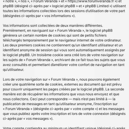
« notre », « nos », « Forum Véranda » et « https://www.forumveranda.fr ») et
phpBB (désigné ci-après par « logiciel phpBB » et « phpBB Limited ») utilisent
toutes les informations collectées lors des sessions d’utilisation de votre part
(désignées ci-après par « vos informations »).
Vos informations sont collectées de deux manières différentes.
Premièrement, en naviguant sur « Forum Véranda », le logiciel phpBB
génèrera un certain nombre de cookies qui sont de petits fichiers
téléchargés temporairement par le navigateur internet de votre ordinateur.
Les deux premiers cookies ne contiennent qu’un identifiant utilisateur et un
identifiant anonyme de session qui vous sont automatiquement assignés par
le logiciel phpBB. Un troisième cookie sera créé lors de votre navigation sur
les sujets de « Forum Véranda », archivant de ce fait tous les sujets que vous
avez consultés et permettant d’améliorer votre confort de navigation en tant
qu’utilisateur.
Lors de votre navigation sur « Forum Véranda », nous pouvons également
créer une quatrième sorte de cookies, externes au document qui est prévu
pour couvrir uniquement les pages créées par le logiciel phpBB. La seconde
manière est de récupérer les informations que vous nous envoyez et que
nous collectons. Ceci peut correspondre — mais n’est pas limité à — la
publication de messages en tant qu’utilisateur anonyme, l’inscription sur
« Forum Véranda » (désignée ci-après par « votre compte ») et les messages
que vous publiez après votre inscription et lors de votre connexion (désignés
ci-après par « vos messages »).
Votre compte contiendra au minimum un identifiant unique (désigné ci-après