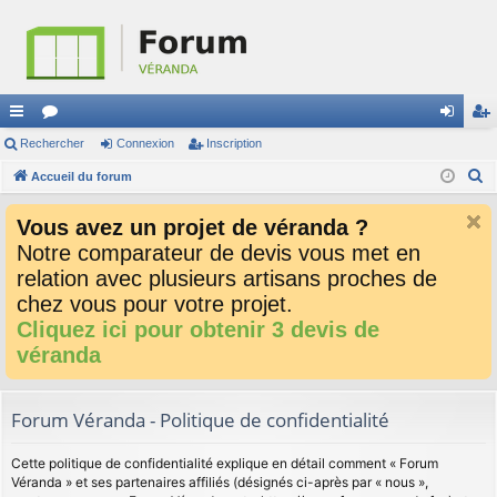
ac
Rechercher
or
Connexion
Inscription
on
ns
R
co
Accueil du forum
u
ne
cri
e
ur
m
xi
pti
Vous avez un projet de véranda ?
c
ci
s
on
on
Notre comparateur de devis vous met en
h
relation avec plusieurs artisans proches de
e
s
r
chez vous pour votre projet.
c
Cliquez ici pour obtenir 3 devis de
h
véranda
e
r
Forum Véranda - Politique de confidentialité
Cette politique de confidentialité explique en détail comment « Forum
Véranda » et ses partenaires affiliés (désignés ci-après par « nous »,