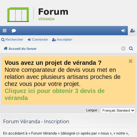
ac
Rechercher
or
Connexion
Inscription
on
ns
R
co
Accueil du forum
u
ne
cri
e
ur
m
xi
pti
Vous avez un projet de véranda ?
c
ci
s
on
on
Notre comparateur de devis vous met en
h
relation avec plusieurs artisans proches de
e
s
r
chez vous pour votre projet.
c
Cliquez ici pour obtenir 3 devis de
h
véranda
e
r
Langue :
Forum Véranda - Inscription
En accédant à « Forum Véranda » (désigné ci-après par « nous », « notre »,