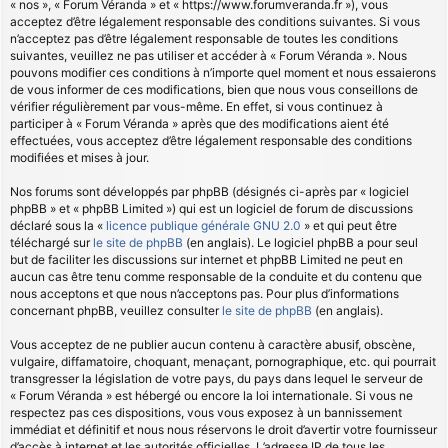
« nos », « Forum Véranda » et « https://www.forumveranda.fr »), vous
acceptez d’être légalement responsable des conditions suivantes. Si vous
n’acceptez pas d’être légalement responsable de toutes les conditions
suivantes, veuillez ne pas utiliser et accéder à « Forum Véranda ». Nous
pouvons modifier ces conditions à n’importe quel moment et nous essaierons
de vous informer de ces modifications, bien que nous vous conseillons de
vérifier régulièrement par vous-même. En effet, si vous continuez à
participer à « Forum Véranda » après que des modifications aient été
effectuées, vous acceptez d’être légalement responsable des conditions
modifiées et mises à jour.
Nos forums sont développés par phpBB (désignés ci-après par « logiciel
phpBB » et « phpBB Limited ») qui est un logiciel de forum de discussions
déclaré sous la «
licence publique générale GNU 2.0
» et qui peut être
téléchargé sur
le site de phpBB
(en anglais). Le logiciel phpBB a pour seul
but de faciliter les discussions sur internet et phpBB Limited ne peut en
aucun cas être tenu comme responsable de la conduite et du contenu que
nous acceptons et que nous n’acceptons pas. Pour plus d’informations
concernant phpBB, veuillez consulter
le site de phpBB
(en anglais).
Vous acceptez de ne publier aucun contenu à caractère abusif, obscène,
vulgaire, diffamatoire, choquant, menaçant, pornographique, etc. qui pourrait
transgresser la législation de votre pays, du pays dans lequel le serveur de
« Forum Véranda » est hébergé ou encore la loi internationale. Si vous ne
respectez pas ces dispositions, vous vous exposez à un bannissement
immédiat et définitif et nous nous réservons le droit d’avertir votre fournisseur
d’accès à internet et les autorités officielles. L’adresse IP de tous les