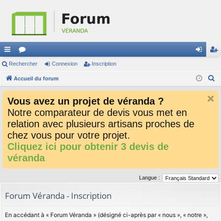
ac
Rechercher
or
Connexion
Inscription
on
ns
R
co
Accueil du forum
u
ne
cri
e
ur
m
xi
pti
Vous avez un projet de véranda ?
c
ci
s
on
on
Notre comparateur de devis vous met en
h
relation avec plusieurs artisans proches de
e
s
r
chez vous pour votre projet.
c
Cliquez ici pour obtenir 3 devis de
h
véranda
e
r
Langue :
Forum Véranda - Inscription
En accédant à « Forum Véranda » (désigné ci-après par « nous », « notre »,