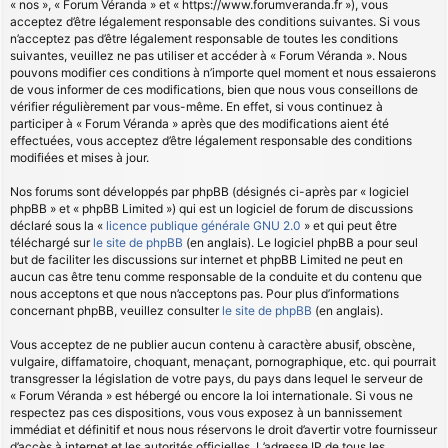
« nos », « Forum Véranda » et « https://www.forumveranda.fr »), vous
acceptez d’être légalement responsable des conditions suivantes. Si vous
n’acceptez pas d’être légalement responsable de toutes les conditions
suivantes, veuillez ne pas utiliser et accéder à « Forum Véranda ». Nous
pouvons modifier ces conditions à n’importe quel moment et nous essaierons
de vous informer de ces modifications, bien que nous vous conseillons de
vérifier régulièrement par vous-même. En effet, si vous continuez à
participer à « Forum Véranda » après que des modifications aient été
effectuées, vous acceptez d’être légalement responsable des conditions
modifiées et mises à jour.
Nos forums sont développés par phpBB (désignés ci-après par « logiciel
phpBB » et « phpBB Limited ») qui est un logiciel de forum de discussions
déclaré sous la «
licence publique générale GNU 2.0
» et qui peut être
téléchargé sur
le site de phpBB
(en anglais). Le logiciel phpBB a pour seul
but de faciliter les discussions sur internet et phpBB Limited ne peut en
aucun cas être tenu comme responsable de la conduite et du contenu que
nous acceptons et que nous n’acceptons pas. Pour plus d’informations
concernant phpBB, veuillez consulter
le site de phpBB
(en anglais).
Vous acceptez de ne publier aucun contenu à caractère abusif, obscène,
vulgaire, diffamatoire, choquant, menaçant, pornographique, etc. qui pourrait
transgresser la législation de votre pays, du pays dans lequel le serveur de
« Forum Véranda » est hébergé ou encore la loi internationale. Si vous ne
respectez pas ces dispositions, vous vous exposez à un bannissement
immédiat et définitif et nous nous réservons le droit d’avertir votre fournisseur
d’accès à internet et les autorités officielles. L’adresse IP de tous les