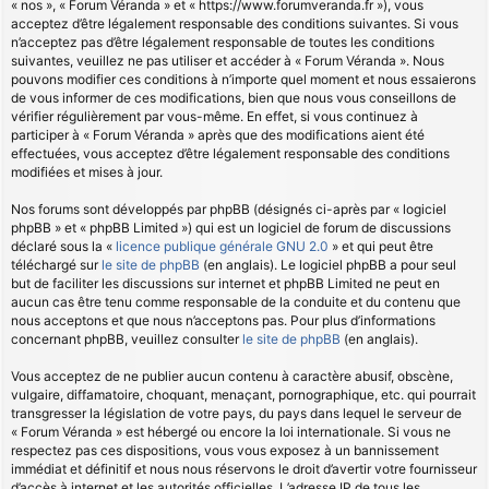
« nos », « Forum Véranda » et « https://www.forumveranda.fr »), vous
acceptez d’être légalement responsable des conditions suivantes. Si vous
n’acceptez pas d’être légalement responsable de toutes les conditions
suivantes, veuillez ne pas utiliser et accéder à « Forum Véranda ». Nous
pouvons modifier ces conditions à n’importe quel moment et nous essaierons
de vous informer de ces modifications, bien que nous vous conseillons de
vérifier régulièrement par vous-même. En effet, si vous continuez à
participer à « Forum Véranda » après que des modifications aient été
effectuées, vous acceptez d’être légalement responsable des conditions
modifiées et mises à jour.
Nos forums sont développés par phpBB (désignés ci-après par « logiciel
phpBB » et « phpBB Limited ») qui est un logiciel de forum de discussions
déclaré sous la «
licence publique générale GNU 2.0
» et qui peut être
téléchargé sur
le site de phpBB
(en anglais). Le logiciel phpBB a pour seul
but de faciliter les discussions sur internet et phpBB Limited ne peut en
aucun cas être tenu comme responsable de la conduite et du contenu que
nous acceptons et que nous n’acceptons pas. Pour plus d’informations
concernant phpBB, veuillez consulter
le site de phpBB
(en anglais).
Vous acceptez de ne publier aucun contenu à caractère abusif, obscène,
vulgaire, diffamatoire, choquant, menaçant, pornographique, etc. qui pourrait
transgresser la législation de votre pays, du pays dans lequel le serveur de
« Forum Véranda » est hébergé ou encore la loi internationale. Si vous ne
respectez pas ces dispositions, vous vous exposez à un bannissement
immédiat et définitif et nous nous réservons le droit d’avertir votre fournisseur
d’accès à internet et les autorités officielles. L’adresse IP de tous les