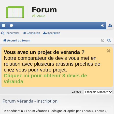
ac
Rechercher
or
Connexion
Inscription
on
ns
R
co
Accueil du forum
u
ne
cri
e
ur
m
xi
pti
Vous avez un projet de véranda ?
c
ci
s
on
on
Notre comparateur de devis vous met en
h
relation avec plusieurs artisans proches de
e
s
r
chez vous pour votre projet.
c
Cliquez ici pour obtenir 3 devis de
h
véranda
e
r
Langue :
Forum Véranda - Inscription
En accédant à « Forum Véranda » (désigné ci-après par « nous », « notre »,