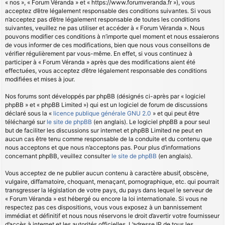
« nos », « Forum Véranda » et « https://www.forumveranda.fr »), vous
acceptez d’être légalement responsable des conditions suivantes. Si vous
n’acceptez pas d’être légalement responsable de toutes les conditions
suivantes, veuillez ne pas utiliser et accéder à « Forum Véranda ». Nous
pouvons modifier ces conditions à n’importe quel moment et nous essaierons
de vous informer de ces modifications, bien que nous vous conseillons de
vérifier régulièrement par vous-même. En effet, si vous continuez à
participer à « Forum Véranda » après que des modifications aient été
effectuées, vous acceptez d’être légalement responsable des conditions
modifiées et mises à jour.
Nos forums sont développés par phpBB (désignés ci-après par « logiciel
phpBB » et « phpBB Limited ») qui est un logiciel de forum de discussions
déclaré sous la «
licence publique générale GNU 2.0
» et qui peut être
téléchargé sur
le site de phpBB
(en anglais). Le logiciel phpBB a pour seul
but de faciliter les discussions sur internet et phpBB Limited ne peut en
aucun cas être tenu comme responsable de la conduite et du contenu que
nous acceptons et que nous n’acceptons pas. Pour plus d’informations
concernant phpBB, veuillez consulter
le site de phpBB
(en anglais).
Vous acceptez de ne publier aucun contenu à caractère abusif, obscène,
vulgaire, diffamatoire, choquant, menaçant, pornographique, etc. qui pourrait
transgresser la législation de votre pays, du pays dans lequel le serveur de
« Forum Véranda » est hébergé ou encore la loi internationale. Si vous ne
respectez pas ces dispositions, vous vous exposez à un bannissement
immédiat et définitif et nous nous réservons le droit d’avertir votre fournisseur
d’accès à internet et les autorités officielles. L’adresse IP de tous les