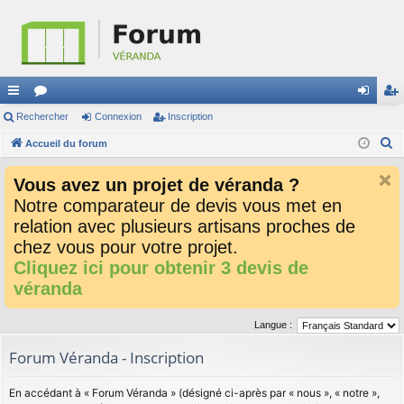
ac
Rechercher
or
Connexion
Inscription
on
ns
R
co
Accueil du forum
u
ne
cri
e
ur
m
xi
pti
Vous avez un projet de véranda ?
c
ci
s
on
on
Notre comparateur de devis vous met en
h
relation avec plusieurs artisans proches de
e
s
r
chez vous pour votre projet.
c
Cliquez ici pour obtenir 3 devis de
h
véranda
e
r
Langue :
Forum Véranda - Inscription
En accédant à « Forum Véranda » (désigné ci-après par « nous », « notre »,