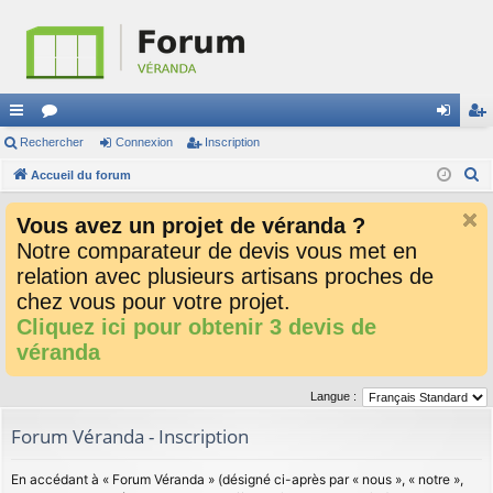
ac
Rechercher
or
Connexion
Inscription
on
ns
R
co
Accueil du forum
u
ne
cri
e
ur
m
xi
pti
Vous avez un projet de véranda ?
c
ci
s
on
on
Notre comparateur de devis vous met en
h
relation avec plusieurs artisans proches de
e
s
r
chez vous pour votre projet.
c
Cliquez ici pour obtenir 3 devis de
h
véranda
e
r
Langue :
Forum Véranda - Inscription
En accédant à « Forum Véranda » (désigné ci-après par « nous », « notre »,