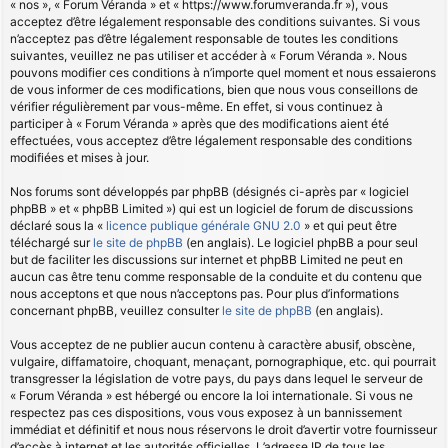
« nos », « Forum Véranda » et « https://www.forumveranda.fr »), vous
acceptez d’être légalement responsable des conditions suivantes. Si vous
n’acceptez pas d’être légalement responsable de toutes les conditions
suivantes, veuillez ne pas utiliser et accéder à « Forum Véranda ». Nous
pouvons modifier ces conditions à n’importe quel moment et nous essaierons
de vous informer de ces modifications, bien que nous vous conseillons de
vérifier régulièrement par vous-même. En effet, si vous continuez à
participer à « Forum Véranda » après que des modifications aient été
effectuées, vous acceptez d’être légalement responsable des conditions
modifiées et mises à jour.
Nos forums sont développés par phpBB (désignés ci-après par « logiciel
phpBB » et « phpBB Limited ») qui est un logiciel de forum de discussions
déclaré sous la «
licence publique générale GNU 2.0
» et qui peut être
téléchargé sur
le site de phpBB
(en anglais). Le logiciel phpBB a pour seul
but de faciliter les discussions sur internet et phpBB Limited ne peut en
aucun cas être tenu comme responsable de la conduite et du contenu que
nous acceptons et que nous n’acceptons pas. Pour plus d’informations
concernant phpBB, veuillez consulter
le site de phpBB
(en anglais).
Vous acceptez de ne publier aucun contenu à caractère abusif, obscène,
vulgaire, diffamatoire, choquant, menaçant, pornographique, etc. qui pourrait
transgresser la législation de votre pays, du pays dans lequel le serveur de
« Forum Véranda » est hébergé ou encore la loi internationale. Si vous ne
respectez pas ces dispositions, vous vous exposez à un bannissement
immédiat et définitif et nous nous réservons le droit d’avertir votre fournisseur
d’accès à internet et les autorités officielles. L’adresse IP de tous les