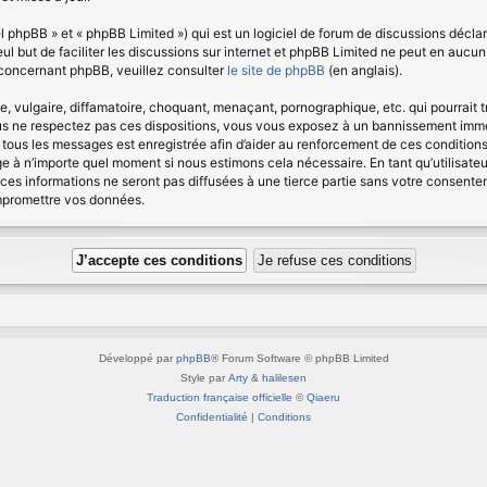
 phpBB » et « phpBB Limited ») qui est un logiciel de forum de discussions déclar
seul but de faciliter les discussions sur internet et phpBB Limited ne peut en au
 concernant phpBB, veuillez consulter
le site de phpBB
(en anglais).
vulgaire, diffamatoire, choquant, menaçant, pornographique, etc. qui pourrait tr
us ne respectez pas ces dispositions, vous vous exposez à un bannissement immédia
 de tous les messages est enregistrée afin d’aider au renforcement de ces condition
age à n’importe quel moment si nous estimons cela nécessaire. En tant qu’utilisat
ces informations ne seront pas diffusées à une tierce partie sans votre consent
ompromettre vos données.
Développé par
phpBB
® Forum Software © phpBB Limited
Style par
Arty
&
halilesen
Traduction française officielle
©
Qiaeru
Confidentialité
|
Conditions