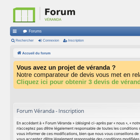
Forums
ac
Rechercher
Connexion
Inscription
co
Accueil du forum
ur
Vous avez un projet de véranda ?
ci
Notre comparateur de devis vous met en rela
s
Cliquez ici pour obtenir 3 devis de véran
Forum Véranda - Inscription
En accédant à « Forum Véranda » (désigné ci-après par « nous », « notr
n’acceptez pas d’être légalement responsable de toutes les conditions 
vous informer de ces modifications, bien que nous vous conseillons de 
vous acceptez d’être légalement responsable des conditions modifiées e