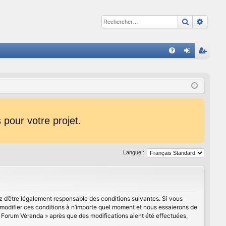
Recherche
Reche
R
FA
on
ns
Q
ne
cri
xi
pti
on
on
pour votre projet.
Langue :
z d’être légalement responsable des conditions suivantes. Si vous
 modifier ces conditions à n’importe quel moment et nous essaierons de
« Forum Véranda » après que des modifications aient été effectuées,