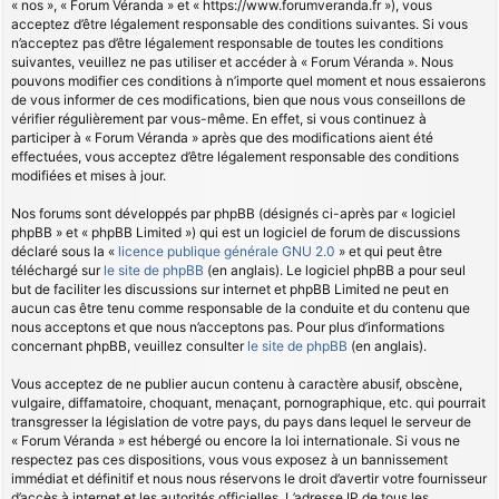
« nos », « Forum Véranda » et « https://www.forumveranda.fr »), vous
acceptez d’être légalement responsable des conditions suivantes. Si vous
n’acceptez pas d’être légalement responsable de toutes les conditions
suivantes, veuillez ne pas utiliser et accéder à « Forum Véranda ». Nous
pouvons modifier ces conditions à n’importe quel moment et nous essaierons
de vous informer de ces modifications, bien que nous vous conseillons de
vérifier régulièrement par vous-même. En effet, si vous continuez à
participer à « Forum Véranda » après que des modifications aient été
effectuées, vous acceptez d’être légalement responsable des conditions
modifiées et mises à jour.
Nos forums sont développés par phpBB (désignés ci-après par « logiciel
phpBB » et « phpBB Limited ») qui est un logiciel de forum de discussions
déclaré sous la «
licence publique générale GNU 2.0
» et qui peut être
téléchargé sur
le site de phpBB
(en anglais). Le logiciel phpBB a pour seul
but de faciliter les discussions sur internet et phpBB Limited ne peut en
aucun cas être tenu comme responsable de la conduite et du contenu que
nous acceptons et que nous n’acceptons pas. Pour plus d’informations
concernant phpBB, veuillez consulter
le site de phpBB
(en anglais).
Vous acceptez de ne publier aucun contenu à caractère abusif, obscène,
vulgaire, diffamatoire, choquant, menaçant, pornographique, etc. qui pourrait
transgresser la législation de votre pays, du pays dans lequel le serveur de
« Forum Véranda » est hébergé ou encore la loi internationale. Si vous ne
respectez pas ces dispositions, vous vous exposez à un bannissement
immédiat et définitif et nous nous réservons le droit d’avertir votre fournisseur
d’accès à internet et les autorités officielles. L’adresse IP de tous les