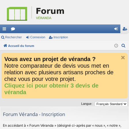
ac
Rechercher
or
Connexion
Inscription
on
ns
R
co
Accueil du forum
u
ne
cri
e
ur
m
xi
pti
Vous avez un projet de véranda ?
c
ci
s
on
on
Notre comparateur de devis vous met en
h
relation avec plusieurs artisans proches de
e
s
r
chez vous pour votre projet.
c
Cliquez ici pour obtenir 3 devis de
h
véranda
e
r
Langue :
Forum Véranda - Inscription
En accédant à « Forum Véranda » (désigné ci-après par « nous », « notre »,