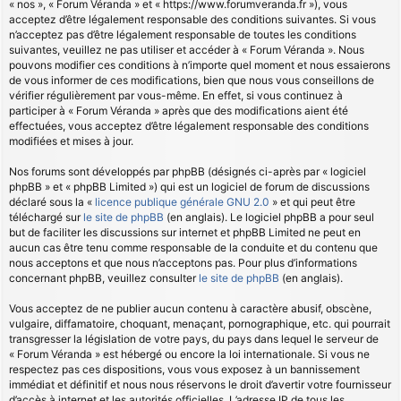
« nos », « Forum Véranda » et « https://www.forumveranda.fr »), vous
acceptez d’être légalement responsable des conditions suivantes. Si vous
n’acceptez pas d’être légalement responsable de toutes les conditions
suivantes, veuillez ne pas utiliser et accéder à « Forum Véranda ». Nous
pouvons modifier ces conditions à n’importe quel moment et nous essaierons
de vous informer de ces modifications, bien que nous vous conseillons de
vérifier régulièrement par vous-même. En effet, si vous continuez à
participer à « Forum Véranda » après que des modifications aient été
effectuées, vous acceptez d’être légalement responsable des conditions
modifiées et mises à jour.
Nos forums sont développés par phpBB (désignés ci-après par « logiciel
phpBB » et « phpBB Limited ») qui est un logiciel de forum de discussions
déclaré sous la «
licence publique générale GNU 2.0
» et qui peut être
téléchargé sur
le site de phpBB
(en anglais). Le logiciel phpBB a pour seul
but de faciliter les discussions sur internet et phpBB Limited ne peut en
aucun cas être tenu comme responsable de la conduite et du contenu que
nous acceptons et que nous n’acceptons pas. Pour plus d’informations
concernant phpBB, veuillez consulter
le site de phpBB
(en anglais).
Vous acceptez de ne publier aucun contenu à caractère abusif, obscène,
vulgaire, diffamatoire, choquant, menaçant, pornographique, etc. qui pourrait
transgresser la législation de votre pays, du pays dans lequel le serveur de
« Forum Véranda » est hébergé ou encore la loi internationale. Si vous ne
respectez pas ces dispositions, vous vous exposez à un bannissement
immédiat et définitif et nous nous réservons le droit d’avertir votre fournisseur
d’accès à internet et les autorités officielles. L’adresse IP de tous les