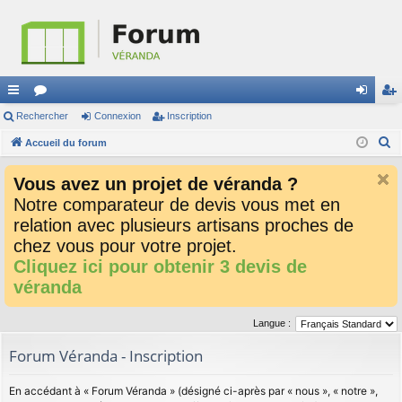
ac
Rechercher
or
Connexion
Inscription
on
ns
R
co
Accueil du forum
u
ne
cri
e
ur
m
xi
pti
Vous avez un projet de véranda ?
c
ci
s
on
on
Notre comparateur de devis vous met en
h
relation avec plusieurs artisans proches de
e
s
r
chez vous pour votre projet.
c
Cliquez ici pour obtenir 3 devis de
h
véranda
e
r
Langue :
Forum Véranda - Inscription
En accédant à « Forum Véranda » (désigné ci-après par « nous », « notre »,