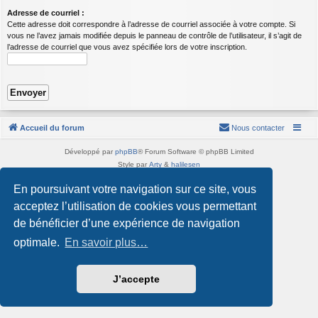
Adresse de courriel :
Cette adresse doit correspondre à l’adresse de courriel associée à votre compte. Si
vous ne l’avez jamais modifiée depuis le panneau de contrôle de l’utilisateur, il s’agit de
l’adresse de courriel que vous avez spécifiée lors de votre inscription.
Accueil du forum
Nous contacter
Développé par
phpBB
® Forum Software © phpBB Limited
Style par
Arty
&
halilesen
Traduction française officielle
©
Qiaeru
En poursuivant votre navigation sur ce site, vous
Confidentialité
|
Conditions
acceptez l’utilisation de cookies vous permettant
de bénéficier d’une expérience de navigation
optimale.
En savoir plus…
J’accepte