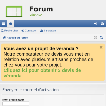
ac
Rechercher
or
Connexion
Inscription
on
ns
R
co
Accueil du forum
u
ne
cri
e
ur
m
xi
pti
Vous avez un projet de véranda ?
c
ci
s
on
on
Notre comparateur de devis vous met en
h
relation avec plusieurs artisans proches de
e
s
r
chez vous pour votre projet.
c
Cliquez ici pour obtenir 3 devis de
h
véranda
e
r
Envoyer le courriel d’activation
Nom d’utilisateur :