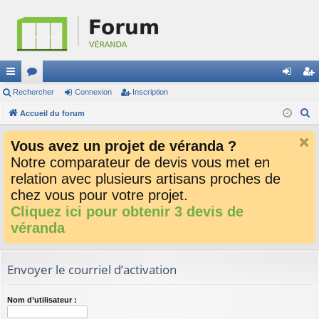
ac
Rechercher
or
Connexion
Inscription
on
ns
R
co
Accueil du forum
u
ne
cri
e
ur
m
xi
pti
Vous avez un projet de véranda ?
c
ci
s
on
on
Notre comparateur de devis vous met en
h
relation avec plusieurs artisans proches de
e
s
r
chez vous pour votre projet.
c
Cliquez ici pour obtenir 3 devis de
h
véranda
e
r
Envoyer le courriel d’activation
Nom d’utilisateur :