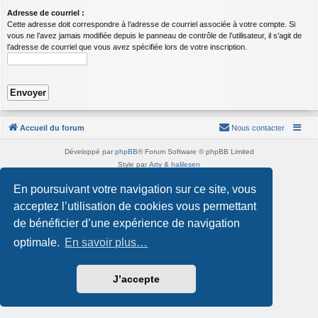
Adresse de courriel :
Cette adresse doit correspondre à l’adresse de courriel associée à votre compte. Si
vous ne l’avez jamais modifiée depuis le panneau de contrôle de l’utilisateur, il s’agit de
l’adresse de courriel que vous avez spécifiée lors de votre inscription.
Accueil du forum
Nous contacter
Développé par
phpBB
® Forum Software © phpBB Limited
Style par
Arty
&
halilesen
Traduction française officielle
©
Qiaeru
En poursuivant votre navigation sur ce site, vous
Confidentialité
|
Conditions
acceptez l’utilisation de cookies vous permettant
de bénéficier d’une expérience de navigation
optimale.
En savoir plus…
J’accepte