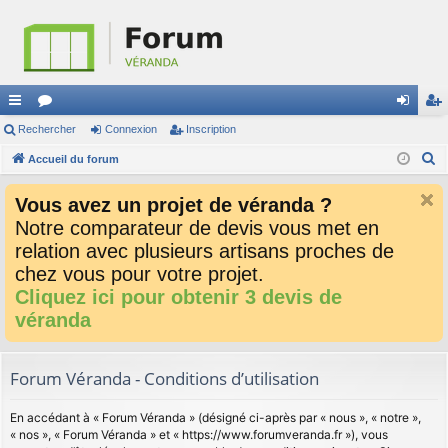
ac
Rechercher
or
Connexion
Inscription
on
ns
R
co
Accueil du forum
u
ne
cri
e
ur
m
xi
pti
Vous avez un projet de véranda ?
c
ci
s
on
on
Notre comparateur de devis vous met en
h
relation avec plusieurs artisans proches de
e
s
r
chez vous pour votre projet.
c
Cliquez ici pour obtenir 3 devis de
h
véranda
e
r
Forum Véranda - Conditions d’utilisation
En accédant à « Forum Véranda » (désigné ci-après par « nous », « notre »,
« nos », « Forum Véranda » et « https://www.forumveranda.fr »), vous