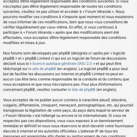
acceptez d’être légalement responsable des conditions suivantes. Si vous
n’acceptez pas d’être légalement responsable de toutes les conditions
suivantes, veuillez ne pas utiliser et accéder à « Forum Véranda ». Nous
pouvons modifier ces conditions à n’importe quel moment et nous essaierons
de vous informer de ces modifications, bien que nous vous conseillons de
vérifier régulièrement par vous-même. En effet, si vous continuez à
participer à « Forum Véranda » après que des modifications aient été
effectuées, vous acceptez d’être légalement responsable des conditions
modifiées et mises à jour.
Nos forums sont développés par phpBB (désignés ci-après par « logiciel
phpBB » et « phpBB Limited ») qui est un logiciel de forum de discussions
déclaré sous la «
licence publique générale GNU 2.0
» et qui peut être
téléchargé sur
le site de phpBB
(en anglais). Le logiciel phpBB a pour seul
but de faciliter les discussions sur internet et phpBB Limited ne peut en
aucun cas être tenu comme responsable de la conduite et du contenu que
nous acceptons et que nous n’acceptons pas. Pour plus d’informations
concernant phpBB, veuillez consulter
le site de phpBB
(en anglais).
Vous acceptez de ne publier aucun contenu à caractère abusif, obscène,
vulgaire, diffamatoire, choquant, menaçant, pornographique, etc. qui pourrait
transgresser la législation de votre pays, du pays dans lequel le serveur de
« Forum Véranda » est hébergé ou encore la loi internationale. Si vous ne
respectez pas ces dispositions, vous vous exposez à un bannissement
immédiat et définitif et nous nous réservons le droit d’avertir votre fournisseur
d’accès à internet et les autorités officielles. L’adresse IP de tous les
messages est enregistrée afin d’aider au renforcement de ces conditions.