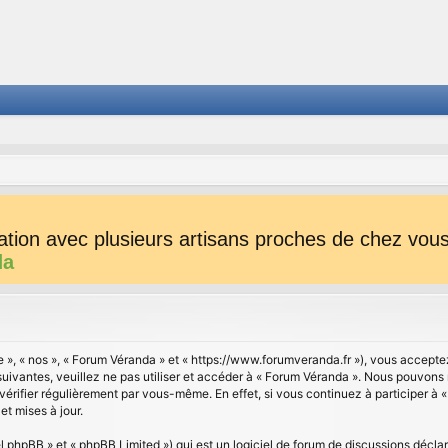
tion avec plusieurs artisans proches de chez vous 
da
e », « nos », « Forum Véranda » et « https://www.forumveranda.fr »), vous accepte
suivantes, veuillez ne pas utiliser et accéder à « Forum Véranda ». Nous pouvons
vérifier régulièrement par vous-même. En effet, si vous continuez à participer à 
t mises à jour.
 phpBB » et « phpBB Limited ») qui est un logiciel de forum de discussions déclar