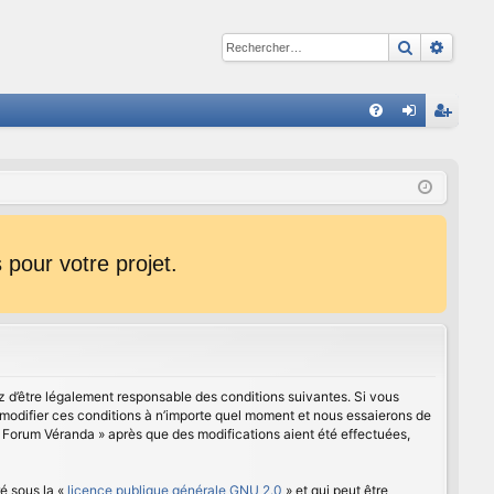
Recherche
Reche
R
FA
on
ns
Q
ne
cri
xi
pti
on
on
pour votre projet.
z d’être légalement responsable des conditions suivantes. Si vous
 modifier ces conditions à n’importe quel moment et nous essaierons de
« Forum Véranda » après que des modifications aient été effectuées,
é sous la «
licence publique générale GNU 2.0
» et qui peut être