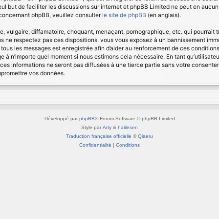
seul but de faciliter les discussions sur internet et phpBB Limited ne peut en au
 concernant phpBB, veuillez consulter
le site de phpBB
(en anglais).
vulgaire, diffamatoire, choquant, menaçant, pornographique, etc. qui pourrait tr
us ne respectez pas ces dispositions, vous vous exposez à un bannissement immédia
 de tous les messages est enregistrée afin d’aider au renforcement de ces condition
age à n’importe quel moment si nous estimons cela nécessaire. En tant qu’utilisat
ces informations ne seront pas diffusées à une tierce partie sans votre consent
ompromettre vos données.
Développé par
phpBB
® Forum Software © phpBB Limited
Style par
Arty
&
halilesen
Traduction française officielle
©
Qiaeru
Confidentialité
|
Conditions