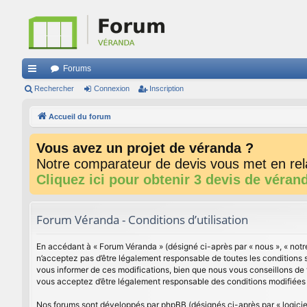
Forums
ac
Rechercher
Connexion
Inscription
co
Accueil du forum
ur
Vous avez un projet de véranda ?
ci
Notre comparateur de devis vous met en rela
s
Cliquez ici pour obtenir 3 devis de véran
Forum Véranda - Conditions d’utilisation
En accédant à « Forum Véranda » (désigné ci-après par « nous », « notr
n’acceptez pas d’être légalement responsable de toutes les conditions 
vous informer de ces modifications, bien que nous vous conseillons de 
vous acceptez d’être légalement responsable des conditions modifiées e
Nos forums sont développés par phpBB (désignés ci-après par « logiciel