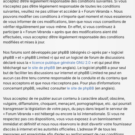
acceptez d’être légalement responsable des conditions suivantes. Si vous
n’acceptez pas d’être légalement responsable de toutes les conditions
suivantes, veuillez ne pas utiliser et accéder à « Forum Véranda ». Nous
pouvons modifier ces conditions à n’importe quel moment et nous essaierons
de vous informer de ces modifications, bien que nous vous conseillons de
vérifier régulièrement par vous-même. En effet, si vous continuez à
participer à « Forum Véranda » après que des modifications aient été
effectuées, vous acceptez d’être légalement responsable des conditions
modifiées et mises à jour.
Nos forums sont développés par phpBB (désignés ci-après par « logiciel
phpBB » et « phpBB Limited ») qui est un logiciel de forum de discussions
déclaré sous la «
licence publique générale GNU 2.0
» et qui peut être
téléchargé sur
le site de phpBB
(en anglais). Le logiciel phpBB a pour seul
but de faciliter les discussions sur internet et phpBB Limited ne peut en
aucun cas être tenu comme responsable de la conduite et du contenu que
nous acceptons et que nous n’acceptons pas. Pour plus d’informations
concernant phpBB, veuillez consulter
le site de phpBB
(en anglais).
Vous acceptez de ne publier aucun contenu à caractère abusif, obscène,
vulgaire, diffamatoire, choquant, menaçant, pornographique, etc. qui pourrait
transgresser la législation de votre pays, du pays dans lequel le serveur de
« Forum Véranda » est hébergé ou encore la loi internationale. Si vous ne
respectez pas ces dispositions, vous vous exposez à un bannissement
immédiat et définitif et nous nous réservons le droit d’avertir votre fournisseur
d’accès à internet et les autorités officielles. L’adresse IP de tous les
messages est enregistrée afin d’aider au renforcement de ces conditions.