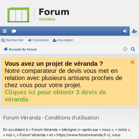
ac
Rechercher
or
Connexion
Inscription
on
ns
R
co
Accueil du forum
u
ne
cri
e
ur
m
xi
pti
Vous avez un projet de véranda ?
c
ci
s
on
on
Notre comparateur de devis vous met en
h
relation avec plusieurs artisans proches de
e
s
r
chez vous pour votre projet.
c
Cliquez ici pour obtenir 3 devis de
h
véranda
e
r
Forum Véranda - Conditions d’utilisation
En accédant à « Forum Véranda » (désigné ci-après par « nous », « notre »,
« nos », « Forum Véranda » et « https://www.forumveranda.fr »), vous