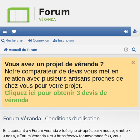
ac
Rechercher
or
Connexion
Inscription
on
ns
R
co
Accueil du forum
u
ne
cri
e
ur
m
xi
pti
Vous avez un projet de véranda ?
c
ci
s
on
on
Notre comparateur de devis vous met en
h
relation avec plusieurs artisans proches de
e
s
r
chez vous pour votre projet.
c
Cliquez ici pour obtenir 3 devis de
h
véranda
e
r
Forum Véranda - Conditions d’utilisation
En accédant à « Forum Véranda » (désigné ci-après par « nous », « notre »,
« nos », « Forum Véranda » et « https://www.forumveranda.fr »), vous