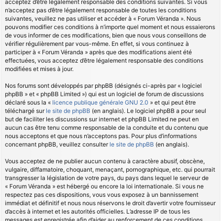
acceptez d’être légalement responsable des conditions suivantes. Si vous
n’acceptez pas d’être légalement responsable de toutes les conditions
suivantes, veuillez ne pas utiliser et accéder à « Forum Véranda ». Nous
pouvons modifier ces conditions à n’importe quel moment et nous essaierons
de vous informer de ces modifications, bien que nous vous conseillons de
vérifier régulièrement par vous-même. En effet, si vous continuez à
participer à « Forum Véranda » après que des modifications aient été
effectuées, vous acceptez d’être légalement responsable des conditions
modifiées et mises à jour.
Nos forums sont développés par phpBB (désignés ci-après par « logiciel
phpBB » et « phpBB Limited ») qui est un logiciel de forum de discussions
déclaré sous la «
licence publique générale GNU 2.0
» et qui peut être
téléchargé sur
le site de phpBB
(en anglais). Le logiciel phpBB a pour seul
but de faciliter les discussions sur internet et phpBB Limited ne peut en
aucun cas être tenu comme responsable de la conduite et du contenu que
nous acceptons et que nous n’acceptons pas. Pour plus d’informations
concernant phpBB, veuillez consulter
le site de phpBB
(en anglais).
Vous acceptez de ne publier aucun contenu à caractère abusif, obscène,
vulgaire, diffamatoire, choquant, menaçant, pornographique, etc. qui pourrait
transgresser la législation de votre pays, du pays dans lequel le serveur de
« Forum Véranda » est hébergé ou encore la loi internationale. Si vous ne
respectez pas ces dispositions, vous vous exposez à un bannissement
immédiat et définitif et nous nous réservons le droit d’avertir votre fournisseur
d’accès à internet et les autorités officielles. L’adresse IP de tous les
messages est enregistrée afin d’aider au renforcement de ces conditions.