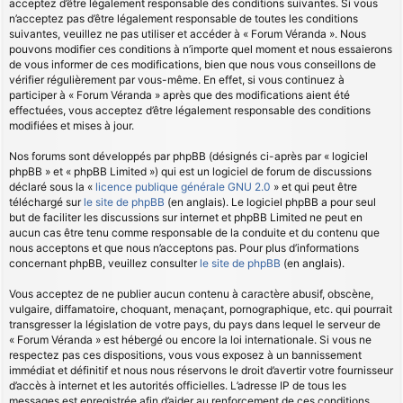
acceptez d’être légalement responsable des conditions suivantes. Si vous
n’acceptez pas d’être légalement responsable de toutes les conditions
suivantes, veuillez ne pas utiliser et accéder à « Forum Véranda ». Nous
pouvons modifier ces conditions à n’importe quel moment et nous essaierons
de vous informer de ces modifications, bien que nous vous conseillons de
vérifier régulièrement par vous-même. En effet, si vous continuez à
participer à « Forum Véranda » après que des modifications aient été
effectuées, vous acceptez d’être légalement responsable des conditions
modifiées et mises à jour.
Nos forums sont développés par phpBB (désignés ci-après par « logiciel
phpBB » et « phpBB Limited ») qui est un logiciel de forum de discussions
déclaré sous la «
licence publique générale GNU 2.0
» et qui peut être
téléchargé sur
le site de phpBB
(en anglais). Le logiciel phpBB a pour seul
but de faciliter les discussions sur internet et phpBB Limited ne peut en
aucun cas être tenu comme responsable de la conduite et du contenu que
nous acceptons et que nous n’acceptons pas. Pour plus d’informations
concernant phpBB, veuillez consulter
le site de phpBB
(en anglais).
Vous acceptez de ne publier aucun contenu à caractère abusif, obscène,
vulgaire, diffamatoire, choquant, menaçant, pornographique, etc. qui pourrait
transgresser la législation de votre pays, du pays dans lequel le serveur de
« Forum Véranda » est hébergé ou encore la loi internationale. Si vous ne
respectez pas ces dispositions, vous vous exposez à un bannissement
immédiat et définitif et nous nous réservons le droit d’avertir votre fournisseur
d’accès à internet et les autorités officielles. L’adresse IP de tous les
messages est enregistrée afin d’aider au renforcement de ces conditions.