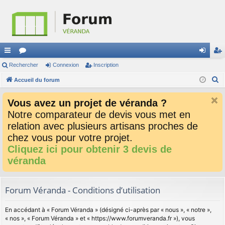
ac
Rechercher
or
Connexion
Inscription
on
ns
R
co
Accueil du forum
u
ne
cri
e
ur
m
xi
pti
Vous avez un projet de véranda ?
c
ci
s
on
on
Notre comparateur de devis vous met en
h
relation avec plusieurs artisans proches de
e
s
r
chez vous pour votre projet.
c
Cliquez ici pour obtenir 3 devis de
h
véranda
e
r
Forum Véranda - Conditions d’utilisation
En accédant à « Forum Véranda » (désigné ci-après par « nous », « notre »,
« nos », « Forum Véranda » et « https://www.forumveranda.fr »), vous