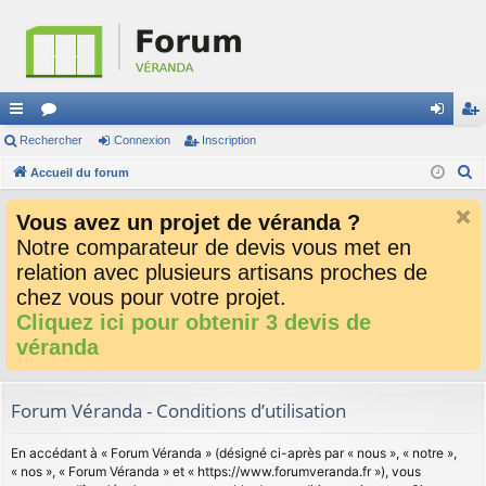
ac
Rechercher
or
Connexion
Inscription
on
ns
R
co
Accueil du forum
u
ne
cri
e
ur
m
xi
pti
Vous avez un projet de véranda ?
c
ci
s
on
on
Notre comparateur de devis vous met en
h
relation avec plusieurs artisans proches de
e
s
r
chez vous pour votre projet.
c
Cliquez ici pour obtenir 3 devis de
h
véranda
e
r
Forum Véranda - Conditions d’utilisation
En accédant à « Forum Véranda » (désigné ci-après par « nous », « notre »,
« nos », « Forum Véranda » et « https://www.forumveranda.fr »), vous