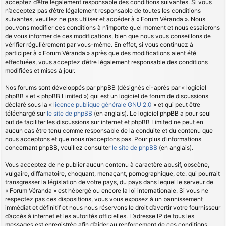
acceptez d’être légalement responsable des conditions suivantes. Si vous
n’acceptez pas d’être légalement responsable de toutes les conditions
suivantes, veuillez ne pas utiliser et accéder à « Forum Véranda ». Nous
pouvons modifier ces conditions à n’importe quel moment et nous essaierons
de vous informer de ces modifications, bien que nous vous conseillons de
vérifier régulièrement par vous-même. En effet, si vous continuez à
participer à « Forum Véranda » après que des modifications aient été
effectuées, vous acceptez d’être légalement responsable des conditions
modifiées et mises à jour.
Nos forums sont développés par phpBB (désignés ci-après par « logiciel
phpBB » et « phpBB Limited ») qui est un logiciel de forum de discussions
déclaré sous la «
licence publique générale GNU 2.0
» et qui peut être
téléchargé sur
le site de phpBB
(en anglais). Le logiciel phpBB a pour seul
but de faciliter les discussions sur internet et phpBB Limited ne peut en
aucun cas être tenu comme responsable de la conduite et du contenu que
nous acceptons et que nous n’acceptons pas. Pour plus d’informations
concernant phpBB, veuillez consulter
le site de phpBB
(en anglais).
Vous acceptez de ne publier aucun contenu à caractère abusif, obscène,
vulgaire, diffamatoire, choquant, menaçant, pornographique, etc. qui pourrait
transgresser la législation de votre pays, du pays dans lequel le serveur de
« Forum Véranda » est hébergé ou encore la loi internationale. Si vous ne
respectez pas ces dispositions, vous vous exposez à un bannissement
immédiat et définitif et nous nous réservons le droit d’avertir votre fournisseur
d’accès à internet et les autorités officielles. L’adresse IP de tous les
messages est enregistrée afin d’aider au renforcement de ces conditions.