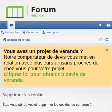
ac
Rechercher
or
Connexion
Inscription
on
ns
R
co
Accueil du forum
u
ne
cri
e
ur
m
xi
pti
Vous avez un projet de véranda ?
c
ci
s
on
on
Notre comparateur de devis vous met en
h
relation avec plusieurs artisans proches de
e
s
r
chez vous pour votre projet.
c
Cliquez ici pour obtenir 3 devis de
h
véranda
e
r
Supprimer les cookies
Êtes-vous sûr de vouloir supprimer les cookies de ce forum ?