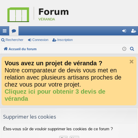
ac
Rechercher
or
Connexion
Inscription
on
ns
R
co
Accueil du forum
u
ne
cri
e
ur
m
xi
pti
Vous avez un projet de véranda ?
c
ci
s
on
on
Notre comparateur de devis vous met en
h
relation avec plusieurs artisans proches de
e
s
r
chez vous pour votre projet.
c
Cliquez ici pour obtenir 3 devis de
h
véranda
e
r
Supprimer les cookies
Êtes-vous sûr de vouloir supprimer les cookies de ce forum ?