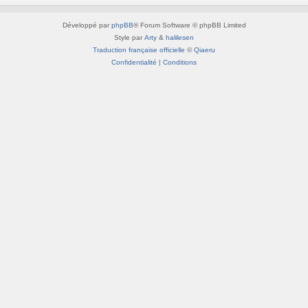
Développé par
phpBB
® Forum Software © phpBB Limited
Style par
Arty
&
halilesen
Traduction française officielle
©
Qiaeru
Confidentialité
|
Conditions