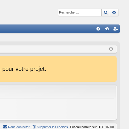
Recherche
Reche
R
FA
on
ns
Q
ne
cri
xi
pti
on
on
pour votre projet.
Nous contacter
Supprimer les cookies
Fuseau horaire sur
UTC+02:00