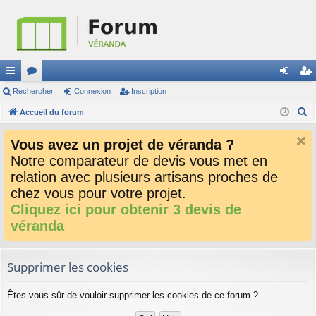
ac
Rechercher
or
Connexion
Inscription
on
ns
R
co
Accueil du forum
u
ne
cri
e
ur
m
xi
pti
Vous avez un projet de véranda ?
c
ci
s
on
on
Notre comparateur de devis vous met en
h
relation avec plusieurs artisans proches de
e
s
r
chez vous pour votre projet.
c
Cliquez ici pour obtenir 3 devis de
h
véranda
e
r
Supprimer les cookies
Êtes-vous sûr de vouloir supprimer les cookies de ce forum ?