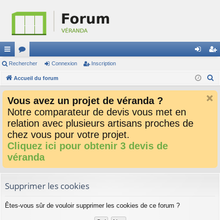
ac
Rechercher
or
Connexion
Inscription
on
ns
R
co
Accueil du forum
u
ne
cri
e
ur
m
xi
pti
Vous avez un projet de véranda ?
c
ci
s
on
on
Notre comparateur de devis vous met en
h
relation avec plusieurs artisans proches de
e
s
r
chez vous pour votre projet.
c
Cliquez ici pour obtenir 3 devis de
h
véranda
e
r
Supprimer les cookies
Êtes-vous sûr de vouloir supprimer les cookies de ce forum ?