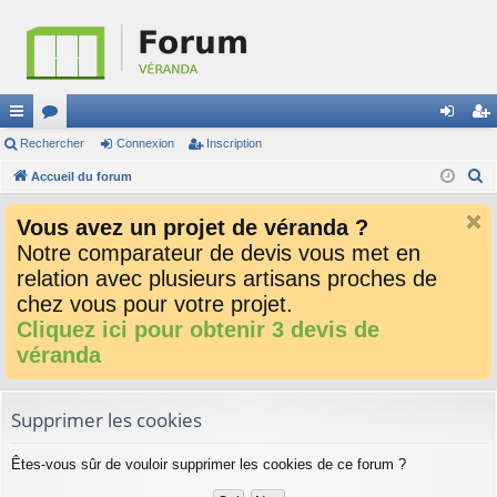
ac
Rechercher
or
Connexion
Inscription
on
ns
R
co
Accueil du forum
u
ne
cri
e
ur
m
xi
pti
Vous avez un projet de véranda ?
c
ci
s
on
on
Notre comparateur de devis vous met en
h
relation avec plusieurs artisans proches de
e
s
r
chez vous pour votre projet.
c
Cliquez ici pour obtenir 3 devis de
h
véranda
e
r
Supprimer les cookies
Êtes-vous sûr de vouloir supprimer les cookies de ce forum ?