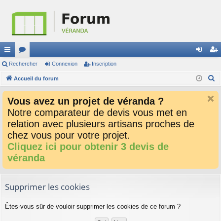
ac
Rechercher
or
Connexion
Inscription
on
ns
R
co
Accueil du forum
u
ne
cri
e
ur
m
xi
pti
Vous avez un projet de véranda ?
c
ci
s
on
on
Notre comparateur de devis vous met en
h
relation avec plusieurs artisans proches de
e
s
r
chez vous pour votre projet.
c
Cliquez ici pour obtenir 3 devis de
h
véranda
e
r
Supprimer les cookies
Êtes-vous sûr de vouloir supprimer les cookies de ce forum ?