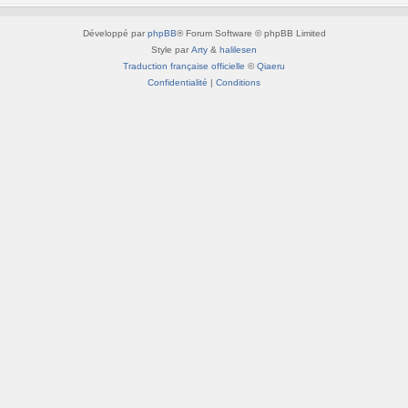
Développé par
phpBB
® Forum Software © phpBB Limited
Style par
Arty
&
halilesen
Traduction française officielle
©
Qiaeru
Confidentialité
|
Conditions