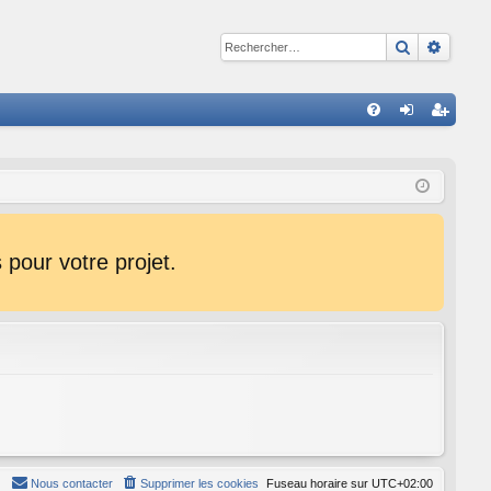
Recherche
Reche
R
FA
on
ns
Q
ne
cri
xi
pti
on
on
pour votre projet.
Nous contacter
Supprimer les cookies
Fuseau horaire sur
UTC+02:00