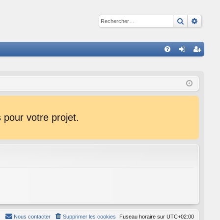
Recherche
Reche
R
FA
on
ns
Q
ne
cri
xi
pti
on
on
pour votre projet.
Nous contacter
Supprimer les cookies
Fuseau horaire sur
UTC+02:00