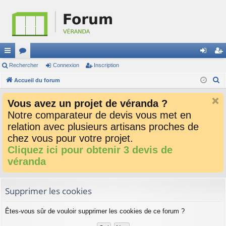
ac
Rechercher
or
Connexion
Inscription
on
ns
R
co
Accueil du forum
u
ne
cri
e
ur
m
xi
pti
Vous avez un projet de véranda ?
c
ci
s
on
on
Notre comparateur de devis vous met en
h
relation avec plusieurs artisans proches de
e
s
r
chez vous pour votre projet.
c
Cliquez ici pour obtenir 3 devis de
h
véranda
e
r
Supprimer les cookies
Êtes-vous sûr de vouloir supprimer les cookies de ce forum ?