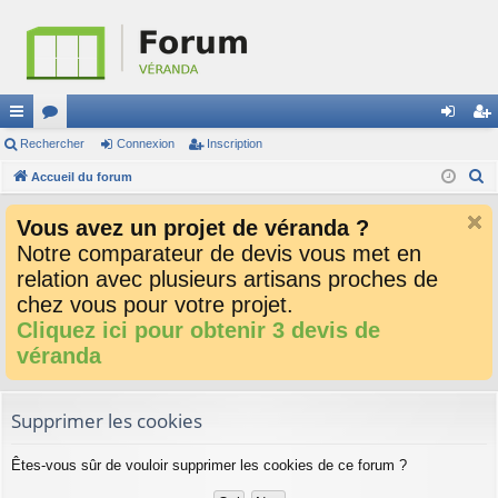
ac
Rechercher
or
Connexion
Inscription
on
ns
R
co
Accueil du forum
u
ne
cri
e
ur
m
xi
pti
Vous avez un projet de véranda ?
c
ci
s
on
on
Notre comparateur de devis vous met en
h
relation avec plusieurs artisans proches de
e
s
r
chez vous pour votre projet.
c
Cliquez ici pour obtenir 3 devis de
h
véranda
e
r
Supprimer les cookies
Êtes-vous sûr de vouloir supprimer les cookies de ce forum ?