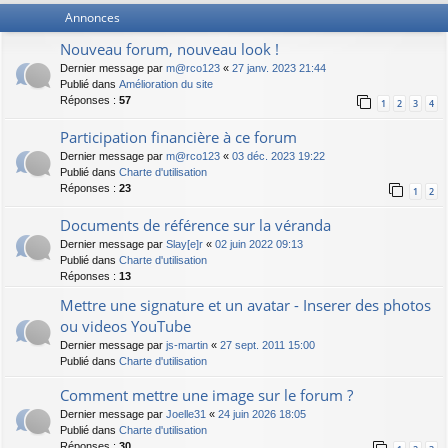
Annonces
Nouveau forum, nouveau look !
Dernier message par
m@rco123
«
27 janv. 2023 21:44
Publié dans
Amélioration du site
Réponses :
57
1
2
3
4
Participation financière à ce forum
Dernier message par
m@rco123
«
03 déc. 2023 19:22
Publié dans
Charte d'utilisation
Réponses :
23
1
2
Documents de référence sur la véranda
Dernier message par
Slay[e]r
«
02 juin 2022 09:13
Publié dans
Charte d'utilisation
Réponses :
13
Mettre une signature et un avatar - Inserer des photos
ou videos YouTube
Dernier message par
js-martin
«
27 sept. 2011 15:00
Publié dans
Charte d'utilisation
Comment mettre une image sur le forum ?
Dernier message par
Joelle31
«
24 juin 2026 18:05
Publié dans
Charte d'utilisation
Réponses :
30