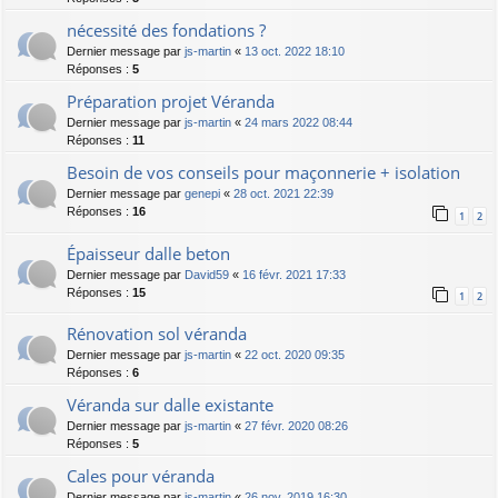
nécessité des fondations ?
Dernier message par
js-martin
«
13 oct. 2022 18:10
Réponses :
5
Préparation projet Véranda
Dernier message par
js-martin
«
24 mars 2022 08:44
Réponses :
11
Besoin de vos conseils pour maçonnerie + isolation
Dernier message par
genepi
«
28 oct. 2021 22:39
Réponses :
16
1
2
Épaisseur dalle beton
Dernier message par
David59
«
16 févr. 2021 17:33
Réponses :
15
1
2
Rénovation sol véranda
Dernier message par
js-martin
«
22 oct. 2020 09:35
Réponses :
6
Véranda sur dalle existante
Dernier message par
js-martin
«
27 févr. 2020 08:26
Réponses :
5
Cales pour véranda
Dernier message par
js-martin
«
26 nov. 2019 16:30