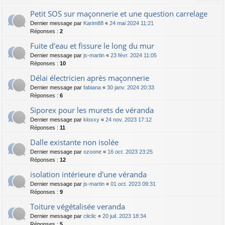
Petit SOS sur maçonnerie et une question carrelage
Dernier message par
Karim88
«
24 mai 2024 11:21
Réponses :
2
Fuite d'eau et fissure le long du mur
Dernier message par
js-martin
«
23 févr. 2024 11:05
Réponses :
10
Délai électricien après maçonnerie
Dernier message par
fabiana
«
30 janv. 2024 20:33
Réponses :
6
Siporex pour les murets de véranda
Dernier message par
kloxxy
«
24 nov. 2023 17:12
Réponses :
11
Dalle existante non isolée
Dernier message par
ozoone
«
16 oct. 2023 23:25
Réponses :
12
isolation intérieure d'une véranda
Dernier message par
js-martin
«
01 oct. 2023 09:31
Réponses :
9
Toiture végétalisée veranda
Dernier message par
cliclic
«
20 juil. 2023 18:34
Réponses :
5