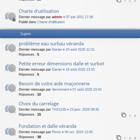
1
2
3
Charte d'utilisation
Dernier message par
admin
«
07 juin 2011 17:36
Publié dans
Charte d'utilisation
Sujets
problème eau surbau véranda
Dernier message par
Darian
«
20 août 2025 12:31
Réponses :
5
Petite erreur dimensions dalle et surbot
Dernier message par
Darian
«
19 août 2025 13:15
Réponses :
5
Besoin de votre aide maçonnerie
Dernier message par
Verorenard
«
07 août 2025 23:42
Réponses :
10
Choix du carrelage
Dernier message par
THX1138
«
23 janv. 2025 08:35
Réponses :
15
1
2
Fondation et dalle véranda
Dernier message par
Peros
«
06 oct. 2024 12:05
Réponses :
38
1
2
3