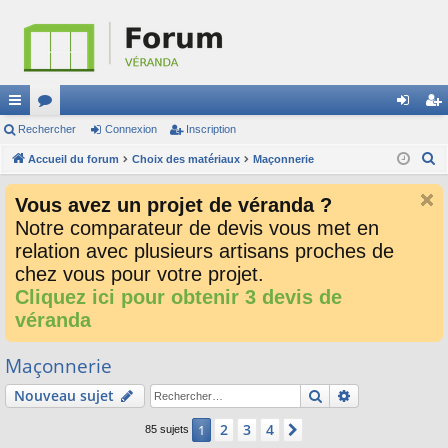
ac
Rechercher
or
Connexion
Inscription
on
ns
R
co
Accueil du forum
u
Choix des matériaux
Maçonnerie
ne
cri
e
ur
m
xi
pti
Vous avez un projet de véranda ?
c
ci
s
on
on
Notre comparateur de devis vous met en
h
relation avec plusieurs artisans proches de
e
s
r
chez vous pour votre projet.
c
Cliquez ici pour obtenir 3 devis de
h
véranda
e
r
Maçonnerie
Rechercher
Recherche av
Nouveau sujet
2
3
4
1
Suivant
85 sujets