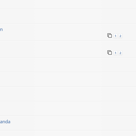
on
1
2
1
2
randa