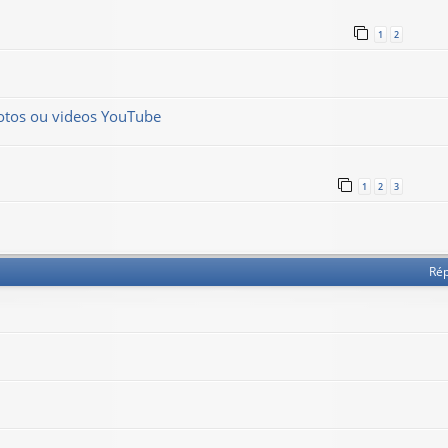
1
2
hotos ou videos YouTube
1
2
3
Ré