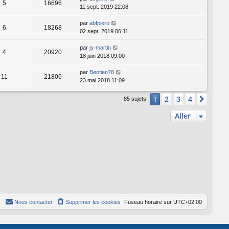
5
16696
11 sept. 2019 22:08
par
abfpiero
6
18268
02 sept. 2019 06:11
par
js-martin
4
20920
18 juin 2018 09:00
par
Beotien78
11
21806
23 mai 2018 11:09
2
3
4
1
Suiva
85 sujets
Aller
Nous contacter
Supprimer les cookies
Fuseau horaire sur
UTC+02:00