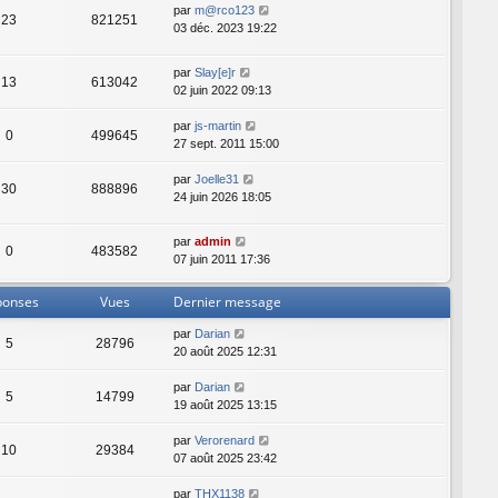
par
m@rco123
23
821251
03 déc. 2023 19:22
par
Slay[e]r
13
613042
02 juin 2022 09:13
par
js-martin
0
499645
27 sept. 2011 15:00
par
Joelle31
30
888896
24 juin 2026 18:05
par
admin
0
483582
07 juin 2011 17:36
ponses
Vues
Dernier message
par
Darian
5
28796
20 août 2025 12:31
par
Darian
5
14799
19 août 2025 13:15
par
Verorenard
10
29384
07 août 2025 23:42
par
THX1138