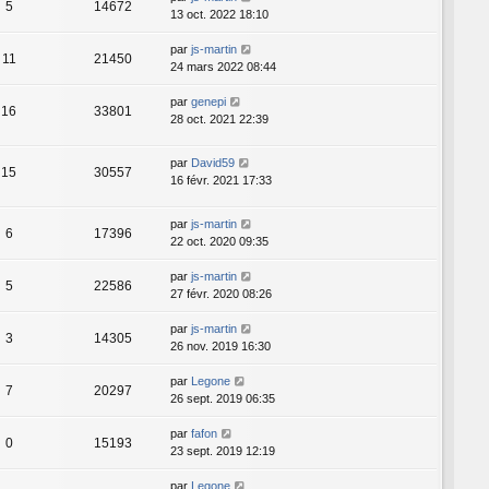
5
14672
13 oct. 2022 18:10
par
js-martin
11
21450
24 mars 2022 08:44
par
genepi
16
33801
28 oct. 2021 22:39
par
David59
15
30557
16 févr. 2021 17:33
par
js-martin
6
17396
22 oct. 2020 09:35
par
js-martin
5
22586
27 févr. 2020 08:26
par
js-martin
3
14305
26 nov. 2019 16:30
par
Legone
7
20297
26 sept. 2019 06:35
par
fafon
0
15193
23 sept. 2019 12:19
par
Legone