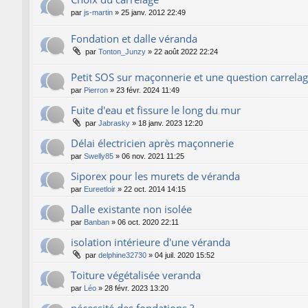
par
js-martin
»
25 janv. 2012 22:49
Fondation et dalle véranda
par
Tonton_Junzy
»
22 août 2022 22:24
Petit SOS sur maçonnerie et une question carrela
par
Pierron
»
23 févr. 2024 11:49
Fuite d'eau et fissure le long du mur
par
Jabrasky
»
18 janv. 2023 12:20
Délai électricien après maçonnerie
par
Swelly85
»
06 nov. 2021 11:25
Siporex pour les murets de véranda
par
Eureetloir
»
22 oct. 2014 14:15
Dalle existante non isolée
par
Banban
»
06 oct. 2020 22:11
isolation intérieure d'une véranda
par
delphine32730
»
04 juil. 2020 15:52
Toiture végétalisée veranda
par
Léo
»
28 févr. 2023 13:20
nécessité des fondations ?