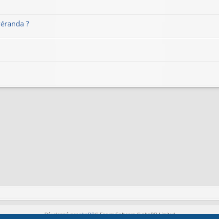
véranda ?
Développé par
phpBB
® Forum Software © phpBB Limited