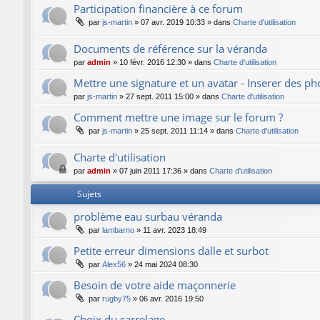
Participation financière à ce forum
par
js-martin
»
07 avr. 2019 10:33
» dans
Charte d'utilisation
Documents de référence sur la véranda
par
admin
»
10 févr. 2016 12:30
» dans
Charte d'utilisation
Mettre une signature et un avatar - Inserer des p
par
js-martin
»
27 sept. 2011 15:00
» dans
Charte d'utilisation
Comment mettre une image sur le forum ?
par
js-martin
»
25 sept. 2011 11:14
» dans
Charte d'utilisation
Charte d'utilisation
par
admin
»
07 juin 2011 17:36
» dans
Charte d'utilisation
Sujets
problème eau surbau véranda
par
lambarno
»
11 avr. 2023 18:49
Petite erreur dimensions dalle et surbot
par
Alex56
»
24 mai 2024 08:30
Besoin de votre aide maçonnerie
par
rugby75
»
06 avr. 2016 19:50
Choix du carrelage