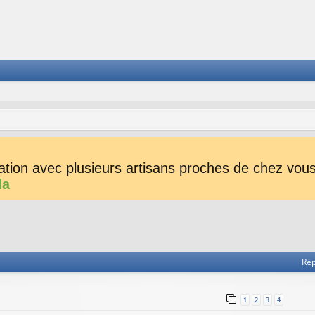
tion avec plusieurs artisans proches de chez vous 
da
he avancée
Ré
1
2
3
4