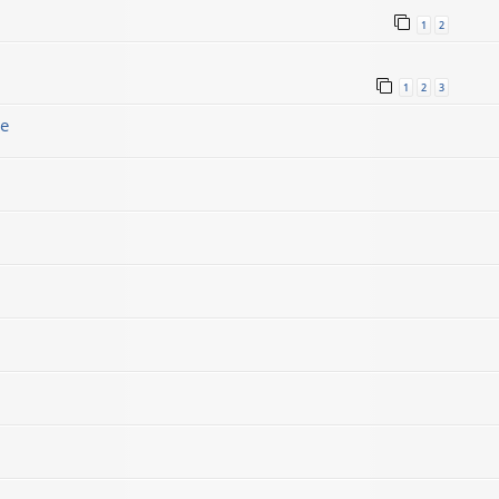
1
2
1
2
3
ge