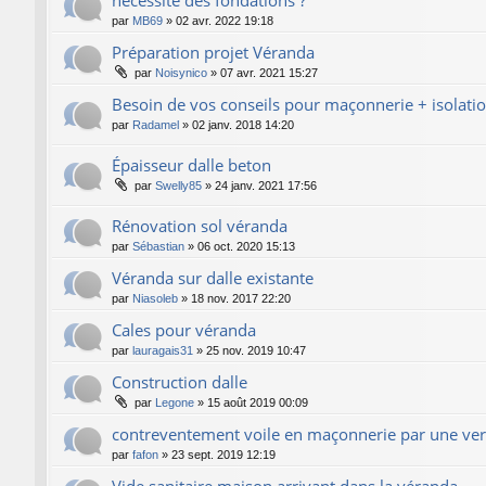
par
MB69
»
02 avr. 2022 19:18
Préparation projet Véranda
par
Noisynico
»
07 avr. 2021 15:27
Besoin de vos conseils pour maçonnerie + isolati
par
Radamel
»
02 janv. 2018 14:20
Épaisseur dalle beton
par
Swelly85
»
24 janv. 2021 17:56
Rénovation sol véranda
par
Sébastian
»
06 oct. 2020 15:13
Véranda sur dalle existante
par
Niasoleb
»
18 nov. 2017 22:20
Cales pour véranda
par
lauragais31
»
25 nov. 2019 10:47
Construction dalle
par
Legone
»
15 août 2019 00:09
contreventement voile en maçonnerie par une ve
par
fafon
»
23 sept. 2019 12:19
Vide sanitaire maison arrivant dans la véranda