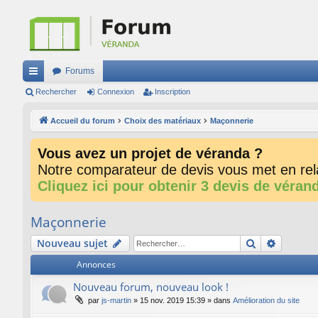
Forums
ac
Rechercher
Connexion
Inscription
co
Accueil du forum
Choix des matériaux
Maçonnerie
ur
Vous avez un projet de véranda ?
ci
Notre comparateur de devis vous met en rela
s
Cliquez ici pour obtenir 3 devis de véran
Maçonnerie
Rechercher
Recherc
Nouveau sujet
Annonces
Nouveau forum, nouveau look !
par
js-martin
»
15 nov. 2019 15:39
» dans
Amélioration du site