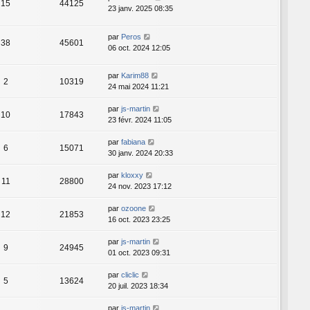
15
44125
23 janv. 2025 08:35
par
Peros
38
45601
06 oct. 2024 12:05
par
Karim88
2
10319
24 mai 2024 11:21
par
js-martin
10
17843
23 févr. 2024 11:05
par
fabiana
6
15071
30 janv. 2024 20:33
par
kloxxy
11
28800
24 nov. 2023 17:12
par
ozoone
12
21853
16 oct. 2023 23:25
par
js-martin
9
24945
01 oct. 2023 09:31
par
cliclic
5
13624
20 juil. 2023 18:34
par
js-martin