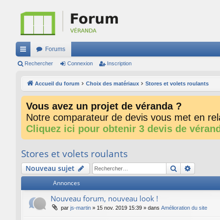
Forums
ac
Rechercher
Connexion
Inscription
co
Accueil du forum
Choix des matériaux
Stores et volets roulants
ur
Vous avez un projet de véranda ?
ci
Notre comparateur de devis vous met en rela
s
Cliquez ici pour obtenir 3 devis de véran
Stores et volets roulants
Rechercher
Recherc
Nouveau sujet
Annonces
Nouveau forum, nouveau look !
par
js-martin
»
15 nov. 2019 15:39
» dans
Amélioration du site