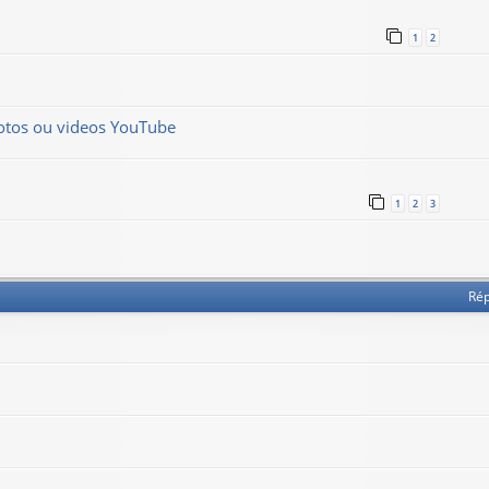
1
2
hotos ou videos YouTube
1
2
3
Ré