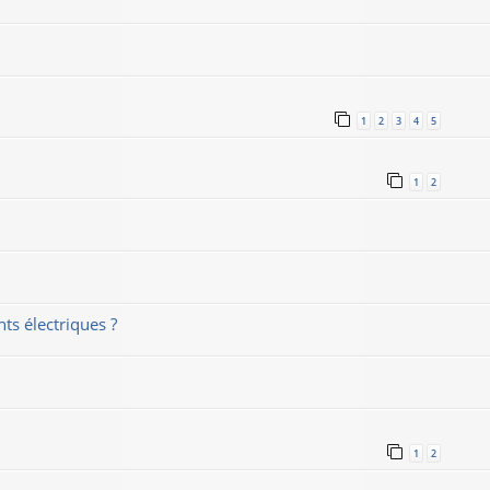
1
2
3
4
5
1
2
nts électriques ?
1
2