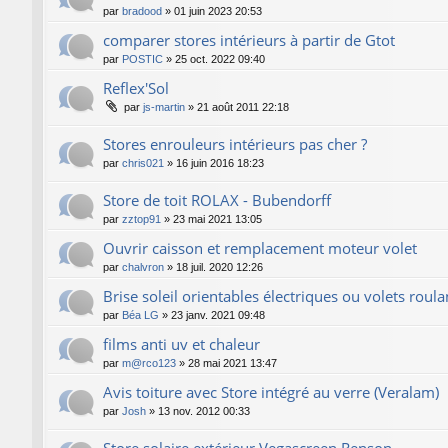
par
bradood
»
01 juin 2023 20:53
comparer stores intérieurs à partir de Gtot
par
POSTIC
»
25 oct. 2022 09:40
Reflex'Sol
par
js-martin
»
21 août 2011 22:18
Stores enrouleurs intérieurs pas cher ?
par
chris021
»
16 juin 2016 18:23
Store de toit ROLAX - Bubendorff
par
zztop91
»
23 mai 2021 13:05
Ouvrir caisson et remplacement moteur volet
par
chalvron
»
18 juil. 2020 12:26
Brise soleil orientables électriques ou volets roula
par
Béa LG
»
23 janv. 2021 09:48
films anti uv et chaleur
par
m@rco123
»
28 mai 2021 13:47
Avis toiture avec Store intégré au verre (Veralam)
par
Josh
»
13 nov. 2012 00:33
Store solaire extérieur Vegascreen Renson