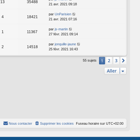
13
35488
21 avr. 2021 09:18
par
UnParisien
4
18421
21 avr. 2021 07:16
par
js-martin
1
11367
27 févr. 2021 09:14
par
jonquille-jaune
2
14518
25 févr. 2021 16:43
2
3
1
Suiva
55 sujets
Aller
Nous contacter
Supprimer les cookies
Fuseau horaire sur
UTC+02:00