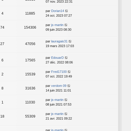
07 nov. 2023 22:31
par
Dorian14
4
11885
24 oct. 2023 07:27
par
js-martin
74
154306
09 juin 2023 08:30
par
lauragais31
27
47056
19 mars 2023 17:03
par
EdouarD
6
17565
27 déc. 2022 08:06
par
Fred17100
2
15539
07 oct. 2022 19:49
par
verdom 09
8
31636
14 juin 2021 11:01
par
js-martin
1
11030
08 juin 2021 07:53
par
js-martin
18
55309
21 avr. 2021 09:22
par
js-martin