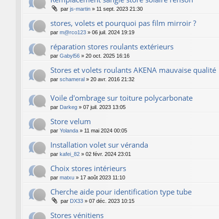
par
js-martin
»
11 sept. 2023 21:30
stores, volets et pourquoi pas film mirroir ?
par
m@rco123
»
06 juil. 2024 19:19
réparation stores roulants extérieurs
par
Gabyl56
»
20 oct. 2025 16:16
Stores et volets roulants AKENA mauvaise qualité
par
schameral
»
20 avr. 2016 21:32
Voile d'ombrage sur toiture polycarbonate
par
Darkeg
»
07 juil. 2023 13:05
Store velum
par
Yolanda
»
11 mai 2024 00:05
Installation volet sur véranda
par
kafei_82
»
02 févr. 2024 23:01
Choix stores intérieurs
par
matxu
»
17 août 2023 11:10
Cherche aide pour identification type tube
par
DX33
»
07 déc. 2023 10:15
Stores vénitiens