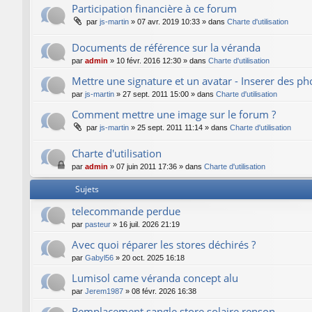
Participation financière à ce forum
par
js-martin
»
07 avr. 2019 10:33
» dans
Charte d'utilisation
Documents de référence sur la véranda
par
admin
»
10 févr. 2016 12:30
» dans
Charte d'utilisation
Mettre une signature et un avatar - Inserer des p
par
js-martin
»
27 sept. 2011 15:00
» dans
Charte d'utilisation
Comment mettre une image sur le forum ?
par
js-martin
»
25 sept. 2011 11:14
» dans
Charte d'utilisation
Charte d'utilisation
par
admin
»
07 juin 2011 17:36
» dans
Charte d'utilisation
Sujets
telecommande perdue
par
pasteur
»
16 juil. 2026 21:19
Avec quoi réparer les stores déchirés ?
par
Gabyl56
»
20 oct. 2025 16:18
Lumisol came véranda concept alu
par
Jerem1987
»
08 févr. 2026 16:38
Remplacement sangle store solaire renson