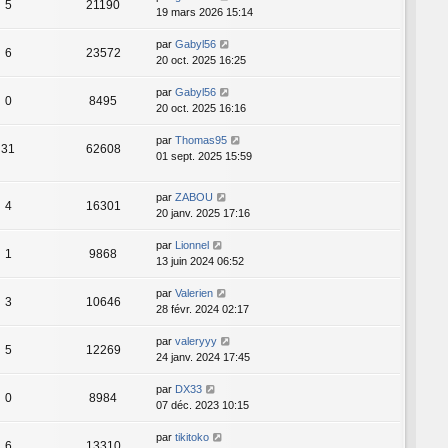
5
21190
19 mars 2026 15:14
par
Gabyl56
6
23572
20 oct. 2025 16:25
par
Gabyl56
0
8495
20 oct. 2025 16:16
par
Thomas95
31
62608
01 sept. 2025 15:59
par
ZABOU
4
16301
20 janv. 2025 17:16
par
Lionnel
1
9868
13 juin 2024 06:52
par
Valerien
3
10646
28 févr. 2024 02:17
par
valeryyy
5
12269
24 janv. 2024 17:45
par
DX33
0
8984
07 déc. 2023 10:15
par
tikitoko
6
13310