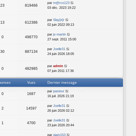
par
m@rco123
23
819466
03 déc. 2023 19:22
par
Slay[e]r
13
612386
02 juin 2022 09:13
par
js-martin
0
498770
27 sept. 2011 15:00
par
Joelle31
30
887134
24 juin 2026 18:05
par
admin
0
482985
07 juin 2011 17:36
ponses
Vues
Dernier message
par
pasteur
0
1687
16 juil. 2026 21:19
par
Joelle31
2
14597
26 juin 2026 02:12
par
Joelle31
1
4700
23 juin 2026 20:44
par
giam153