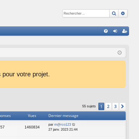
Recherche
Reche
R
FA
on
ns
Q
ne
cri
xi
pti
on
on
pour votre projet.
2
3
1
Suiva
55 sujets
ponses
Vues
Dernier message
par
m@rco123
57
1460834
27 janv. 2023 21:44