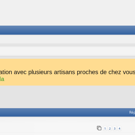
tion avec plusieurs artisans proches de chez vous 
da
he avancée
Ré
1
2
3
4