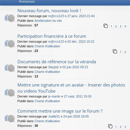
Annonces
Nouveau forum, nouveau look !
Dernier message par
m@rco123
«
27 janv. 2023 21:44
Publié dans
Amélioration du site
Réponses :
57
1
2
3
4
Participation financière à ce forum
Dernier message par
m@rco123
«
03 déc. 2023 19:22
Publié dans
Charte d'utilisation
Réponses :
23
1
2
Documents de référence sur la véranda
Dernier message par
Slay[e]r
«
02 juin 2022 09:13
Publié dans
Charte d'utilisation
Réponses :
13
Mettre une signature et un avatar - Inserer des photos
ou videos YouTube
Dernier message par
js-martin
«
27 sept. 2011 15:00
Publié dans
Charte d'utilisation
Comment mettre une image sur le forum ?
Dernier message par
Joelle31
«
24 juin 2026 18:05
Publié dans
Charte d'utilisation
Réponses :
30
1
2
3