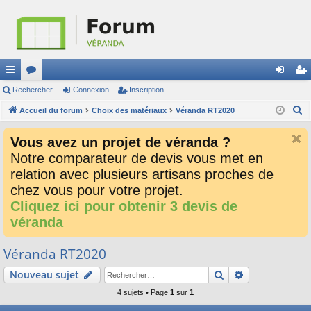
ac
Rechercher
or
Connexion
Inscription
on
ns
R
co
Accueil du forum
u
Choix des matériaux
Véranda RT2020
ne
cri
e
ur
m
xi
pti
Vous avez un projet de véranda ?
c
ci
s
on
on
Notre comparateur de devis vous met en
h
relation avec plusieurs artisans proches de
e
s
r
chez vous pour votre projet.
c
Cliquez ici pour obtenir 3 devis de
h
véranda
e
r
Véranda RT2020
Rechercher
Recherche av
Nouveau sujet
4 sujets • Page
1
sur
1