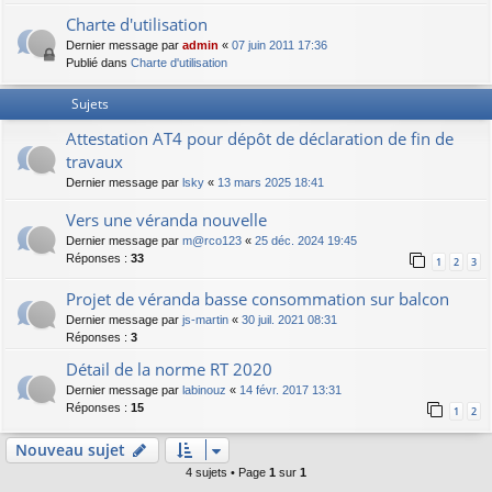
Charte d'utilisation
Dernier message par
admin
«
07 juin 2011 17:36
Publié dans
Charte d'utilisation
Sujets
Attestation AT4 pour dépôt de déclaration de fin de
travaux
Dernier message par
lsky
«
13 mars 2025 18:41
Vers une véranda nouvelle
Dernier message par
m@rco123
«
25 déc. 2024 19:45
Réponses :
33
1
2
3
Projet de véranda basse consommation sur balcon
Dernier message par
js-martin
«
30 juil. 2021 08:31
Réponses :
3
Détail de la norme RT 2020
Dernier message par
labinouz
«
14 févr. 2017 13:31
Réponses :
15
1
2
Nouveau sujet
4 sujets • Page
1
sur
1