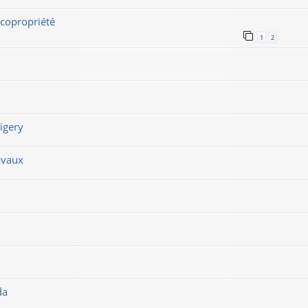
copropriété
1
2
igery
avaux
da