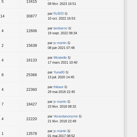
5
13415
08 févr. 2023 16:51
par
RzB33
14
30877
10 oct. 2022 16:53
par
lambarno
4
12606
19 sept. 2022 08:34
par
js-martin
2
15638
08 juin 2021 07:48
par
Mirabelle
4
16133
17 mars 2021 10:40
par
Yuna80
8
25366
13 juil. 2020 14:45
par
thibaut
4
22360
29 mai 2018 22:45
par
js-martin
7
18427
23 févr. 2018 08:32
par
Verandanonyme
4
22220
21 févr. 2018 22:49
par
js-martin
1
13578
01 mai 2017 08:52