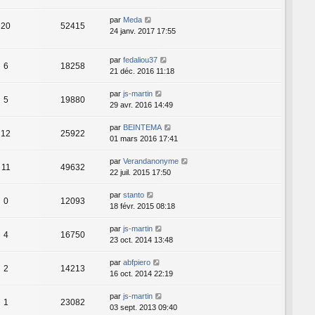
par
Meda
20
52415
24 janv. 2017 17:55
par
fedaliou37
6
18258
21 déc. 2016 11:18
par
js-martin
5
19880
29 avr. 2016 14:49
par
BEINTEMA
12
25922
01 mars 2016 17:41
par
Verandanonyme
11
49632
22 juil. 2015 17:50
par
stanto
0
12093
18 févr. 2015 08:18
par
js-martin
4
16750
23 oct. 2014 13:48
par
abfpiero
2
14213
16 oct. 2014 22:19
par
js-martin
1
23082
03 sept. 2013 09:40