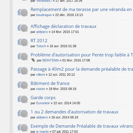
par
Véranda57
»
27 avr. 2017 20:34
Remplacement de ma terasse par une véranda en 
par
boudrague
»
22 déc. 2016 13:13
Affichage déclaration de travaux
par
abfpiero
»
14 févr. 2015 17:01
RT 2012
par
Totoch
»
16 avr. 2016 01:38
Problème d'autorisation pour Pente trop faible à T
par
BEINTEMA
»
01 févr. 2016 17:08
Passage à 40m2 pour la demande préalable de tr
par
villemi
»
12 oct. 2011 20:12
Bâtiment de france
par
stanto
»
18 févr. 2015 08:18
Garde corps
par
Eureetloir
»
22 oct. 2014 14:05
1 ou 2 demandes d'autorisation de travaux
par
abfpiero
»
16 oct. 2014 06:19
Exemple de Demande Préalable de travaux véran
par
js-martin
»
07 juil. 2011 17:03