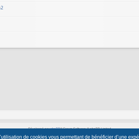
m2
Développé par
phpBB
® Forum Software © phpBB Limited
Style par
Arty
&
halilesen
l’utilisation de cookies vous permettant de bénéficier d’une exp