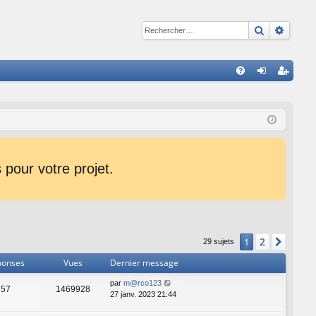
Recherche
Reche
R
FA
on
ns
Q
ne
cri
xi
pti
on
on
pour votre projet.
2
1
Suiva
29 sujets
ponses
Vues
Dernier message
par
m@rco123
57
1469928
27 janv. 2023 21:44