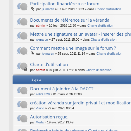
Participation financière à ce forum
par
js-martin
»
07 avr. 2019 10:33
» dans
Charte d'utilisation
Documents de référence sur la véranda
par
admin
»
10 févr. 2016 12:30
» dans
Charte d'utilisation
Mettre une signature et un avatar - Inserer des p
par
js-martin
»
27 sept. 2011 15:00
» dans
Charte d'utilisation
Comment mettre une image sur le forum ?
par
js-martin
»
25 sept. 2011 11:14
» dans
Charte d'utilisation
Charte d'utilisation
par
admin
»
07 juin 2011 17:36
» dans
Charte d'utilisation
Sujets
Document à joindre à la DACCT
par
seb33320
»
01 mars 2026 13:00
création véranda sur jardin privatif et modificatio
par
Visino
»
29 avr. 2023 00:34
Autorisation reçue.
par
Meda
»
19 avr. 2017 13:49
Recherche joints de véranda Gustave rideau