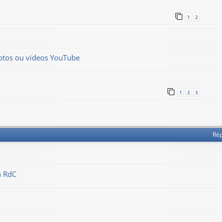
1
2
hotos ou videos YouTube
1
2
3
Ré
n RdC