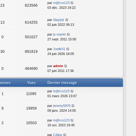
par
m@rco123
23
823566
03 déc. 2023 19:22
par
Slay[e]r
13
614255
02 juin 2022 09:13
par
js-martin
0
501027
27 sept. 2011 15:00
par
Joelle31
30
891819
24 juin 2026 18:05
par
admin
0
484690
07 juin 2011 17:36
ponses
Vues
Dernier message
par
m@rco123
1
11095
01 mars 2026 13:07
par
jeremy5876
8
19959
09 janv. 2024 14:05
par
m@rco123
2
16503
16 oct. 2023 19:45
par
Céline