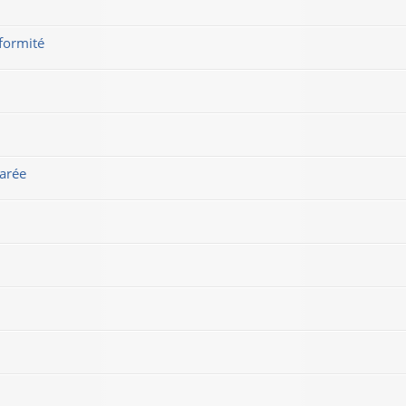
nformité
larée