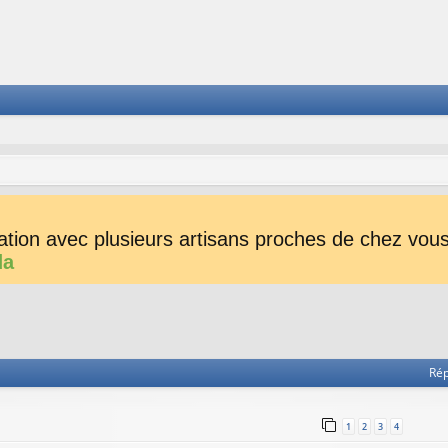
tion avec plusieurs artisans proches de chez vous 
da
he avancée
Ré
1
2
3
4