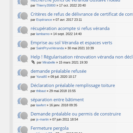
par
Thierry35800
»
17 oct. 2022 20:40
Critères de refus de délivrance de certificat de co
par
Espérance
»
07 avr. 2017 23:11
récupération acompte si refus véranda
par
lambarno
»
14 sept. 2022 14:40
Emprise au sol Véranda et espaces verts
par
SaintPryveVeranda
»
30 mai 2021 10:39
Help ! Régularisation rénovation véranda non déc
par
Mirabelle
»
15 mars 2021 19:30
demande préalable refusée
par
Yuna80
»
09 juil. 2020 10:17
Déclaration préalable remplissage toiture
par
thibaut
»
29 mai 2018 15:55
séparation entre bâtiment
par
lawfert
»
16 janv. 2018 09:35
Demande préalable ou permis de construire
par
js-martin
»
07 juin 2011 18:54
Fermeture pergola