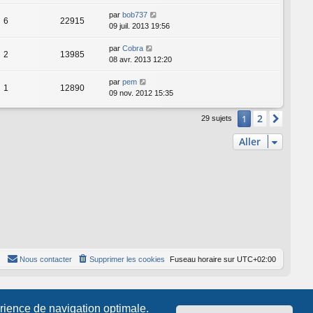
par
bob737
6
22915
09 juil. 2013 19:56
par
Cobra
2
13985
08 avr. 2013 12:20
par
pem
1
12890
09 nov. 2012 15:35
2
1
Suiva
29 sujets
Aller
Nous contacter
Supprimer les cookies
Fuseau horaire sur
UTC+02:00
érience de navigation optimale.