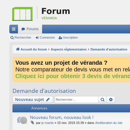
Forums
ac
Rechercher
Connexion
Inscription
co
Accueil du forum
Aspects réglementaires
Demande d'autorisation
ur
Vous avez un projet de véranda ?
ci
Notre comparateur de devis vous met en rela
s
Cliquez ici pour obtenir 3 devis de véran
Demande d'autorisation
Rechercher
Recherc
Nouveau sujet
Annonces
Nouveau forum, nouveau look !
par
js-martin
»
15 nov. 2019 15:39
» dans
Amélioration du site