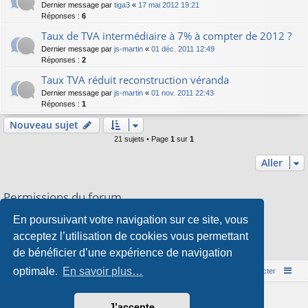
Dernier message par
tiga3
«
17 mai 2012 19:21
Réponses :
6
Taux de TVA intermédiaire à 7% à compter de 2012 ?
Dernier message par
js-martin
«
01 déc. 2011 12:49
Réponses :
2
Taux TVA réduit reconstruction véranda
Dernier message par
js-martin
«
01 nov. 2011 22:43
Réponses :
1
Nouveau sujet
21 sujets • Page
1
sur
1
Aller
Permissions du forum
Vous
ne pouvez pas
publier de nouveaux sujets dans ce forum
En poursuivant votre navigation sur ce site, vous
Vous
ne pouvez pas
répondre aux sujets dans ce forum
Vous
ne pouvez pas
modifier vos messages dans ce forum
acceptez l’utilisation de cookies vous permettant
Vous
ne pouvez pas
supprimer vos messages dans ce forum
de bénéficier d’une expérience de navigation
Vous
ne pouvez pas
transférer de pièces jointes dans ce forum
optimale.
En savoir plus…
Accueil du forum
Nous contacter
Développé par
phpBB
® Forum Software © phpBB Limited
J’accepte
Style par
Arty
&
halilesen