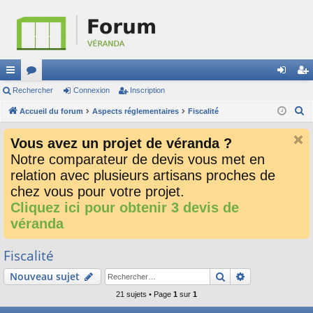
ac
Rechercher
or
Connexion
Inscription
on
ns
R
co
Accueil du forum
u
Aspects réglementaires
Fiscalité
ne
cri
e
ur
m
xi
pti
Vous avez un projet de véranda ?
c
ci
s
on
on
Notre comparateur de devis vous met en
h
relation avec plusieurs artisans proches de
e
s
r
chez vous pour votre projet.
c
Cliquez ici pour obtenir 3 devis de
h
véranda
e
r
Fiscalité
Rechercher
Recherche av
Nouveau sujet
21 sujets • Page
1
sur
1