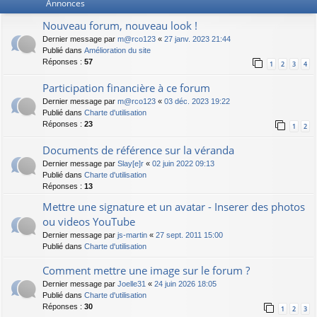
Annonces
Nouveau forum, nouveau look !
Dernier message par
m@rco123
«
27 janv. 2023 21:44
Publié dans
Amélioration du site
Réponses :
57
1
2
3
4
Participation financière à ce forum
Dernier message par
m@rco123
«
03 déc. 2023 19:22
Publié dans
Charte d'utilisation
Réponses :
23
1
2
Documents de référence sur la véranda
Dernier message par
Slay[e]r
«
02 juin 2022 09:13
Publié dans
Charte d'utilisation
Réponses :
13
Mettre une signature et un avatar - Inserer des photos
ou videos YouTube
Dernier message par
js-martin
«
27 sept. 2011 15:00
Publié dans
Charte d'utilisation
Comment mettre une image sur le forum ?
Dernier message par
Joelle31
«
24 juin 2026 18:05
Publié dans
Charte d'utilisation
Réponses :
30
1
2
3