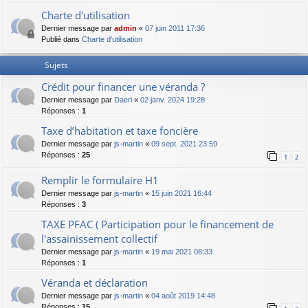
Charte d'utilisation
Dernier message par
admin
«
07 juin 2011 17:36
Publié dans
Charte d'utilisation
Sujets
Crédit pour financer une véranda ?
Dernier message par
Daeri
«
02 janv. 2024 19:28
Réponses :
1
Taxe d’habitation et taxe foncière
Dernier message par
js-martin
«
09 sept. 2021 23:59
Réponses :
25
1
2
Remplir le formulaire H1
Dernier message par
js-martin
«
15 juin 2021 16:44
Réponses :
3
TAXE PFAC ( Participation pour le financement de
l'assainissement collectif
Dernier message par
js-martin
«
19 mai 2021 08:33
Réponses :
1
Véranda et déclaration
Dernier message par
js-martin
«
04 août 2019 14:48
Réponses :
15