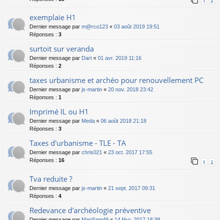
1
2
exemplaie H1
Dernier message par
m@rco123
«
03 août 2019 19:51
Réponses :
3
surtoit sur veranda
Dernier message par
Dart
«
01 avr. 2019 11:16
Réponses :
2
taxes urbanisme et archéo pour renouvellement PC
Dernier message par
js-martin
«
20 nov. 2018 23:42
Réponses :
1
Imprimé IL ou H1
Dernier message par
Meda
«
06 août 2018 21:18
Réponses :
3
Taxes d'urbanisme - TLE - TA
Dernier message par
chris021
«
23 oct. 2017 17:55
Réponses :
16
1
2
Tva reduite ?
Dernier message par
js-martin
«
21 sept. 2017 09:31
Réponses :
4
Redevance d'archéologie préventive
Dernier message par
ManSam49
«
14 févr. 2017 18:38