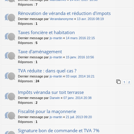
Réponses :
7
Rénovation de véranda et réduction d'impots
Dernier message par
Verandanonyme
«
13 avr. 2016 08:19
Réponses :
1
Taxes foncière et habitation
Dernier message par
js-martin
«
14 mars 2016 22:15
Réponses :
5
Taxe d'aménagement
Dernier message par
js-martin
«
15 janv. 2016 10:56
Réponses :
1
TVA réduite : dans quel cas ?
Dernier message par
js-martin
«
03 sept. 2014 16:21
Réponses :
24
1
2
Impôts véranda sur toit terrasse
Dernier message par
Darwin
«
07 janv. 2014 20:38
Réponses :
2
Fiscalité pour la maçonnerie
Dernier message par
js-martin
«
21 juil. 2013 09:20
Réponses :
1
Signature bon de commande et TVA 7%