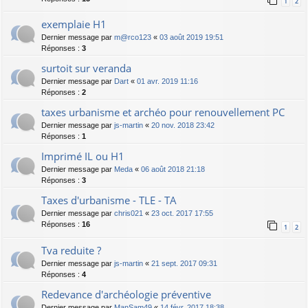
1
2
exemplaie H1
Dernier message par
m@rco123
«
03 août 2019 19:51
Réponses :
3
surtoit sur veranda
Dernier message par
Dart
«
01 avr. 2019 11:16
Réponses :
2
taxes urbanisme et archéo pour renouvellement PC
Dernier message par
js-martin
«
20 nov. 2018 23:42
Réponses :
1
Imprimé IL ou H1
Dernier message par
Meda
«
06 août 2018 21:18
Réponses :
3
Taxes d'urbanisme - TLE - TA
Dernier message par
chris021
«
23 oct. 2017 17:55
Réponses :
16
1
2
Tva reduite ?
Dernier message par
js-martin
«
21 sept. 2017 09:31
Réponses :
4
Redevance d'archéologie préventive
Dernier message par
ManSam49
«
14 févr. 2017 18:38