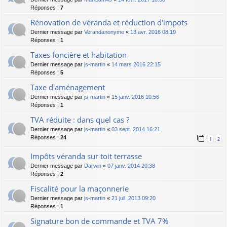
Réponses :
7
Rénovation de véranda et réduction d'impots
Dernier message par
Verandanonyme
«
13 avr. 2016 08:19
Réponses :
1
Taxes foncière et habitation
Dernier message par
js-martin
«
14 mars 2016 22:15
Réponses :
5
Taxe d'aménagement
Dernier message par
js-martin
«
15 janv. 2016 10:56
Réponses :
1
TVA réduite : dans quel cas ?
Dernier message par
js-martin
«
03 sept. 2014 16:21
Réponses :
24
1
2
Impôts véranda sur toit terrasse
Dernier message par
Darwin
«
07 janv. 2014 20:38
Réponses :
2
Fiscalité pour la maçonnerie
Dernier message par
js-martin
«
21 juil. 2013 09:20
Réponses :
1
Signature bon de commande et TVA 7%