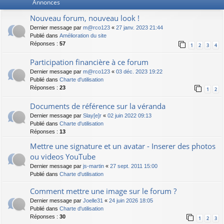
Annonces
Nouveau forum, nouveau look !
Dernier message par
m@rco123
«
27 janv. 2023 21:44
Publié dans
Amélioration du site
Réponses :
57
1
2
3
4
Participation financière à ce forum
Dernier message par
m@rco123
«
03 déc. 2023 19:22
Publié dans
Charte d'utilisation
Réponses :
23
1
2
Documents de référence sur la véranda
Dernier message par
Slay[e]r
«
02 juin 2022 09:13
Publié dans
Charte d'utilisation
Réponses :
13
Mettre une signature et un avatar - Inserer des photos
ou videos YouTube
Dernier message par
js-martin
«
27 sept. 2011 15:00
Publié dans
Charte d'utilisation
Comment mettre une image sur le forum ?
Dernier message par
Joelle31
«
24 juin 2026 18:05
Publié dans
Charte d'utilisation
Réponses :
30
1
2
3