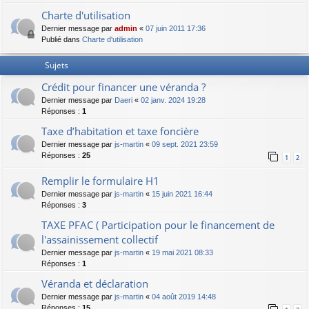
Charte d'utilisation
Dernier message par
admin
«
07 juin 2011 17:36
Publié dans
Charte d'utilisation
Sujets
Crédit pour financer une véranda ?
Dernier message par
Daeri
«
02 janv. 2024 19:28
Réponses :
1
Taxe d’habitation et taxe foncière
Dernier message par
js-martin
«
09 sept. 2021 23:59
Réponses :
25
1
2
Remplir le formulaire H1
Dernier message par
js-martin
«
15 juin 2021 16:44
Réponses :
3
TAXE PFAC ( Participation pour le financement de
l'assainissement collectif
Dernier message par
js-martin
«
19 mai 2021 08:33
Réponses :
1
Véranda et déclaration
Dernier message par
js-martin
«
04 août 2019 14:48
Réponses :
15