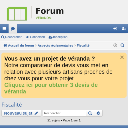
ac
Rechercher
or
Connexion
Inscription
on
ns
R
co
Accueil du forum
u
Aspects réglementaires
Fiscalité
ne
cri
e
ur
m
xi
pti
Vous avez un projet de véranda ?
c
ci
s
on
on
Notre comparateur de devis vous met en
h
relation avec plusieurs artisans proches de
e
s
r
chez vous pour votre projet.
c
Cliquez ici pour obtenir 3 devis de
h
véranda
e
r
Fiscalité
Rechercher
Recherche av
Nouveau sujet
21 sujets • Page
1
sur
1