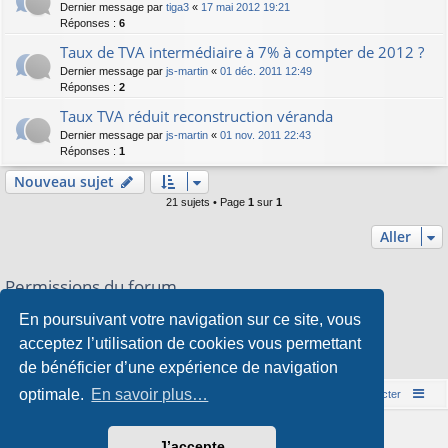
Dernier message par
tiga3
«
17 mai 2012 19:21
Réponses :
6
Taux de TVA intermédiaire à 7% à compter de 2012 ?
Dernier message par
js-martin
«
01 déc. 2011 12:49
Réponses :
2
Taux TVA réduit reconstruction véranda
Dernier message par
js-martin
«
01 nov. 2011 22:43
Réponses :
1
Nouveau sujet
21 sujets • Page
1
sur
1
Aller
Permissions du forum
Vous
ne pouvez pas
publier de nouveaux sujets dans ce forum
En poursuivant votre navigation sur ce site, vous
Vous
ne pouvez pas
répondre aux sujets dans ce forum
Vous
ne pouvez pas
modifier vos messages dans ce forum
acceptez l’utilisation de cookies vous permettant
Vous
ne pouvez pas
supprimer vos messages dans ce forum
de bénéficier d’une expérience de navigation
Vous
ne pouvez pas
transférer de pièces jointes dans ce forum
optimale.
En savoir plus…
Accueil du forum
Nous contacter
Développé par
phpBB
® Forum Software © phpBB Limited
J’accepte
Style par
Arty
&
halilesen